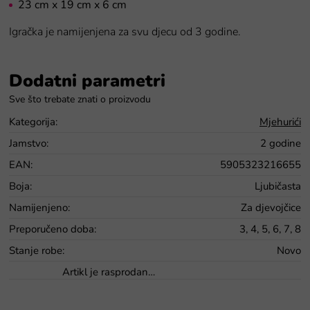
23 cm x 19 cm x 6 cm
Igračka je namijenjena za svu djecu od 3 godine.
Dodatni parametri
Kategorija
:
Mjehurići
Jamstvo
:
2 godine
EAN
:
5905323216655
Boja
:
Ljubičasta
Namijenjeno
:
Za djevojčice
Preporučeno doba
:
3, 4, 5, 6, 7, 8
Stanje robe
:
Novo
Artikl je rasprodan…