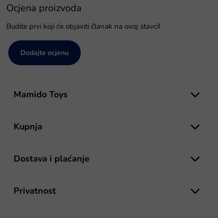
Ocjena proizvoda
Budite prvi koji će objaviti članak na ovoj stavci!
Dodajte ocjenu
P
o
Mamido Toys
d
n
o
Kupnja
ž
j
e
Dostava i plaćanje
Privatnost