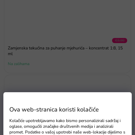
€3,90
–51 %
Zamjenska tekućina za puhanje mjehurića – koncentrat 1:8, 15
ml
Na zalihama
Ova web-stranica koristi kolačiće
Kolačiće upotrebljavamo kako bismo personalizirali sadržaj i
oglase, omogućili značajke društvenih medija i analizirali
promet. Podatke o vašoj upotrebi naše web-lokacije dijelimo s