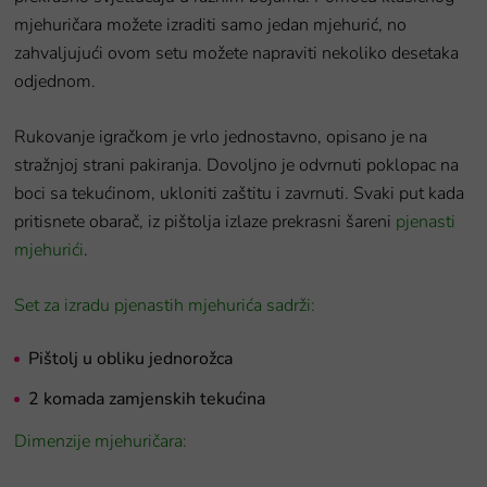
mjehuričara možete izraditi samo jedan mjehurić, no
zahvaljujući ovom setu možete napraviti nekoliko desetaka
odjednom.
Rukovanje igračkom je vrlo jednostavno, opisano je na
stražnjoj strani pakiranja. Dovoljno je odvrnuti poklopac na
boci sa tekućinom, ukloniti zaštitu i zavrnuti. Svaki put kada
pritisnete obarač, iz pištolja izlaze prekrasni šareni
pjenasti
mjehurići
.
Set za izradu pjenastih mjehurića sadrži:
Pištolj u obliku jednorožca
2 komada zamjenskih tekućina
Dimenzije mjehuričara: