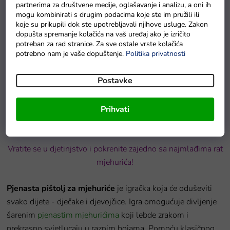
partnerima za društvene medije, oglašavanje i analizu, a oni ih
mogu kombinirati s drugim podacima koje ste im pružili ili
koje su prikupili dok ste upotrebljavali njihove usluge. Zakon
dopušta spremanje kolačića na vaš uređaj ako je izričito
potreban za rad stranice. Za sve ostale vrste kolačića
potrebno nam je vaše dopuštenje.
Politika privatnosti
Mini igra Whack-A-Mole žaba s čekićem na konopcu zelena
Postavke
Na zalihi - dostava do 6 dana
Prihvati
Detaljan opis proizvoda
Vratite se u djetinjstvo i pokrenite zajedno sa najmlađima rat
mjehurića!
Pjenasta pištolj za mjehuriće
je igračka koja će oduševiti
svako dijete - dječake i djevojčice. Igra omogućuje divljenje
šarenim
pjenastim mjehurićima
koji lebde zrakom i
prekrasno svjetlucaju u raznim bojama. Pomoću klasičnog