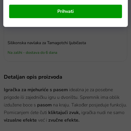
Prihvati
Silikonska navlaka za Tamagotchi ljubičasta
Na zalihi - dostava do 6 dana
Detaljan opis proizvoda
Igračka za mjehuriće s pasem
idealna je za posebne
prigode ili zajedničku igru u dvorištu. Spremnik ima oblik
izdužene boce s
pasom
na kraju. Također posjeduje funkciju.
Pomicanjem ćete čuti
kliktajući zvuk,
igračka nudi ne samo
vizualne efekte
već i
zvučne efekte.