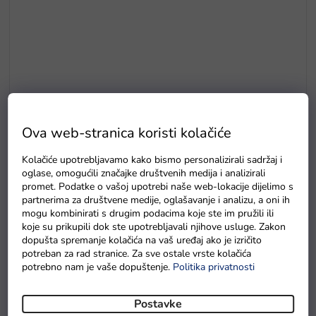
€3,90
–51 %
Zamjenska tekućina za puhanje mjehurića – koncentrat 1:8, 15
Ova web-stranica koristi kolačiće
ml
Kolačiće upotrebljavamo kako bismo personalizirali sadržaj i
Na zalihama
oglase, omogućili značajke društvenih medija i analizirali
promet. Podatke o vašoj upotrebi naše web-lokacije dijelimo s
partnerima za društvene medije, oglašavanje i analizu, a oni ih
mogu kombinirati s drugim podacima koje ste im pružili ili
koje su prikupili dok ste upotrebljavali njihove usluge. Zakon
dopušta spremanje kolačića na vaš uređaj ako je izričito
potreban za rad stranice. Za sve ostale vrste kolačića
potrebno nam je vaše dopuštenje.
Politika privatnosti
Postavke