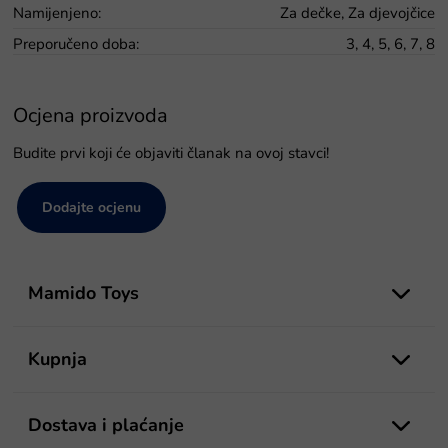
Namijenjeno
:
Za dečke, Za djevojčice
Preporučeno doba
:
3, 4, 5, 6, 7, 8
Ocjena proizvoda
Budite prvi koji će objaviti članak na ovoj stavci!
Dodajte ocjenu
P
o
Mamido Toys
d
n
o
Kupnja
ž
j
e
Dostava i plaćanje