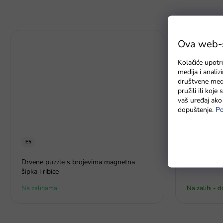
Ova web-st
Kolačiće upotr
medija i anali
društvene medi
pružili ili koj
vaš uređaj ako 
dopuštenje.
Po
E5
Streha za a
Drvene puzzle s brojevima magnetna
šipka i ribice
Na zalihama
Na zalihi - 