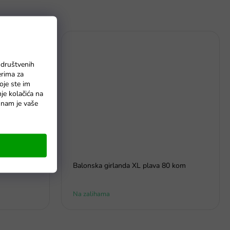
 društvenih
erima za
oje ste im
nje kolačića na
o nam je vaše
za djecu
Balonska girlanda XL plava 80 kom
Na zalihama