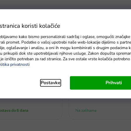
ranica koristi kolačiće
ebljavamo kako bismo personalizirali sadržaj i oglase, omogućili značajke
zirali promet. Podatke o vašoj upotrebi naše web-lokacije dijelimo s partn
je, oglašavanje i analizu, a oni ih mogu kombinirati s drugim podacima k
e su prikupili dok ste upotrebljavali njihove usluge. Zakon dopušta sprema
je izričito potreban za rad stranice. Za sve ostale vrste kolačića potrebn
litika privatnosti
Postavke
Prihvati
Mašna za auto na akumulator 
uto na akumulator Audi RS5
roza
dostava do 6 dana
Na zalihama