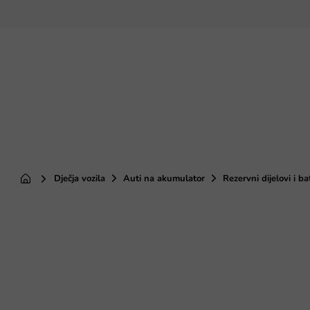
Preskoči
na
sadržaj
Dječja vozila
Auti na akumulator
Rezervni dijelovi i ba
Početna