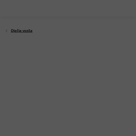
Preskoči
na
sadržaj
Dječja vozila