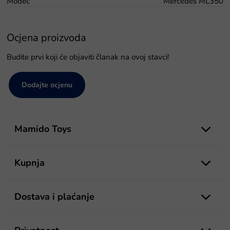
Model
:
Mercedes ML350
Ocjena proizvoda
Budite prvi koji će objaviti članak na ovoj stavci!
Dodajte ocjenu
P
o
Mamido Toys
d
n
o
Kupnja
ž
j
e
Dostava i plaćanje