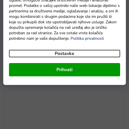
oglase, omogućili značajke društvenih medija i analizirali
promet. Podatke o vašoj upotrebi naše web-lokacije dijelimo s
partnerima za društvene medije, oglašavanje i analizu, a oni ih
mogu kombinirati s drugim podacima koje ste im pružili ili
koje su prikupili dok ste upotrebljavali njihove usluge. Zakon
E5
dopušta spremanje kolačića na vaš uređaj ako je izričito
potreban za rad stranice. Za sve ostale vrste kolačića
Drvene puzzle s brojevima magnetna šipka i ribice
potrebno nam je vaše dopuštenje.
Politika privatnosti
Na zalihama
Postavke
Prihvati