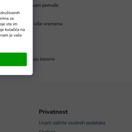
tedi energiju, što vam pomaže
 društvenih
erima za
nači manje brige i više vremena
oje ste im
nje kolačića na
o nam je vaše
šeg bazena.
 savršenom doživljaju bazena.
Privatnost
Uvjeti zaštite osobnih podataka