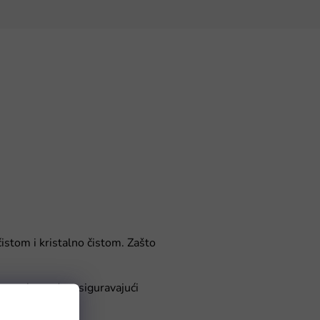
istom i kristalno čistom. Zašto
 bazenske vode, osiguravajući