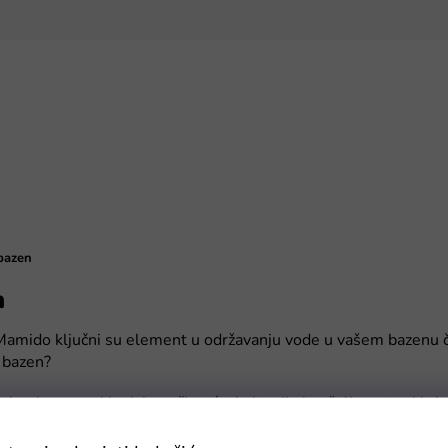
 bazen
n
e Mamido ključni su element u održavanju vode u vašem bazenu č
a bazen?
eri za bazene uklanjaju nečistoće, bakterije i neželjene tvari iz
e kupače.