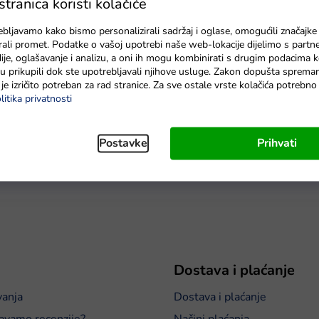
ranica koristi kolačiće
ši filtri izrađeni su od kvalitetnih materijala i nude rad koji š
.
ebljavamo kako bismo personalizirali sadržaj i oglase, omogućili značajke
zirali promet. Podatke o vašoj upotrebi naše web-lokacije dijelimo s partn
anje:
Naši filtri dizajnirani su za jednostavno održavanje, što z
je, oglašavanje i analizu, a oni ih mogu kombinirati s drugim podacima k
e su prikupili dok ste upotrebljavali njihove usluge. Zakon dopušta sprema
je izričito potreban za rad stranice. Za sve ostale vrste kolačića potrebn
litika privatnosti
 Mamido možete očekivati dug život i pouzdanost filtracije va
oj vodi u svom bazenu uz naše sustave filtriranja bazena i uživajte u
Postavke
Prihvati
Dostava i plaćanje
vanja
Dostava i plaćanje