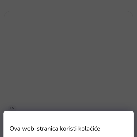
E5
Drvene puzzle s brojevima magnetna šipka i ribice
Ova web-stranica koristi kolačiće
Na zalihama