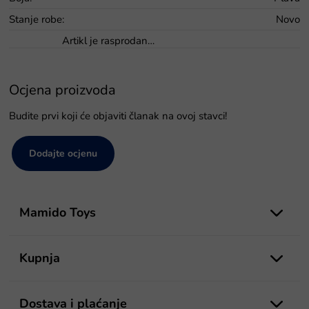
Stanje robe
:
Novo
Artikl je rasprodan…
Ocjena proizvoda
Budite prvi koji će objaviti članak na ovoj stavci!
Dodajte ocjenu
P
o
Mamido Toys
d
n
o
Kupnja
ž
j
e
Dostava i plaćanje