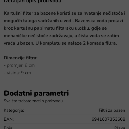
Detaljan opis proizvoda
Kartušni filter za bazene koristi se za hvatanje nečistoća i
mogućih taloga sadržanih u vodi. Bazenska voda prolazi
kroz kartušnu papirnatu filtarsku uložku, gdje se
mehaničke nečistoće zadržavaju, a čista voda se zatim
vraća u bazen.
U kompletu se nalaze 2 komada filtra.
Dimenzije filtra:
- promjer: 8 cm
- visina: 9 cm
Dodatni parametri
Kategorija
:
Filtri za bazen
EAN
:
6941607353608
Boja
:
Plava