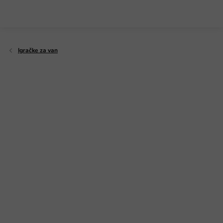
Preskoči
na
sadržaj
Igračke za van