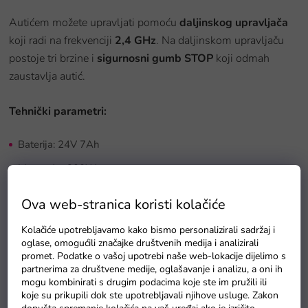
Autićem možete upravljati pomoću
daljinskog upravljača
koji radi na frekvenciji
2,4 GHz
. Na daljinskom upravljaču
postoje tri brzine i
sigurnosni gumb STOP
koji odmah
zaustavlja autić.
Tehnički parametri:
Baterija: 24V 7Ah
Motor: 4 x 200W
Snaga: 800W
Ova web-stranica koristi kolačiće
Nosivost: 30 kg
Kolačiće upotrebljavamo kako bismo personalizirali sadržaj i
Težina: 23kg
oglase, omogućili značajke društvenih medija i analizirali
promet. Podatke o vašoj upotrebi naše web-lokacije dijelimo s
Frekvencija daljinskog upravljanja: 2,4 GHz
partnerima za društvene medije, oglašavanje i analizu, a oni ih
mogu kombinirati s drugim podacima koje ste im pružili ili
Dimenzije:
koje su prikupili dok ste upotrebljavali njihove usluge. Zakon