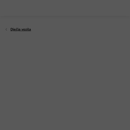
Preskoči
na
sadržaj
Dječja vozila