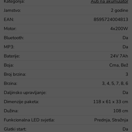
Kategorija
:
Auti na akumulator
Jamstvo
:
2 godine
EAN
:
8595724004813
Motor
:
4x200W
Bluetooth
:
Da
MP3
:
Da
Baterije
:
24V 7Ah
Boja
:
Crna, Bež
Broj brzina
:
3
Brzina
:
3, 4, 5, 7, 8, 6
Daljinsko upravljanje
:
Da
Dimenzije paketa
:
118 x 61 x 33 cm
Dužina
:
108 cm
Funkcionalna LED svjetla
:
Prednja, Stražnja
Glatki start
:
Da