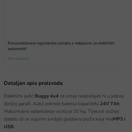
Personalizirana registarska oznaka s natpisom za električni
automobil
Na zalihama
Detaljan opis proizvoda
Električni autić
Buggy 4x4
ne smije nedostajati ni u jednoj
dječjoj garaži. Autić pokreće baterija kapaciteta
24V 7Ah
.
Maksimalno opterećenje vozila je 30 kg. Tijekom vožnje
djetetu će se sigurno svidjeti glazbena ploča koja ima
MP3 i
USB
.