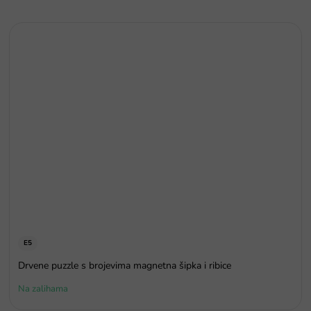
E5
Drvene puzzle s brojevima magnetna šipka i ribice
Na zalihama