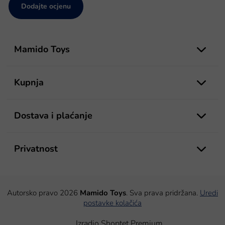
Dodajte ocjenu
P
o
Mamido Toys
d
n
o
Kupnja
ž
j
e
Dostava i plaćanje
Privatnost
Autorsko pravo 2026
Mamido Toys
. Sva prava pridržana.
Uredi
postavke kolačića
Izradio Shoptet Premium