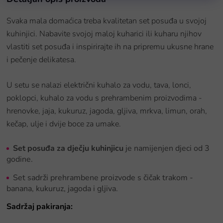
Svaka mala domaćica treba kvalitetan set posuđa u svojoj
kuhinjici. Nabavite svojoj maloj kuharici ili kuharu njihov
vlastiti set posuđa i inspirirajte ih na pripremu ukusne hrane
i pečenje delikatesa.
U setu se nalazi električni kuhalo za vodu, tava, lonci,
poklopci, kuhalo za vodu s prehrambenim proizvodima -
hrenovke, jaja, kukuruz, jagoda, gljiva, mrkva, limun, orah,
kečap, ulje i dvije boce za umake.
Set posuđa za dječju kuhinjicu
je namijenjen djeci od 3
godine.
Set sadrži prehrambene proizvode s čičak trakom -
banana, kukuruz, jagoda i gljiva.
Sadržaj pakiranja: