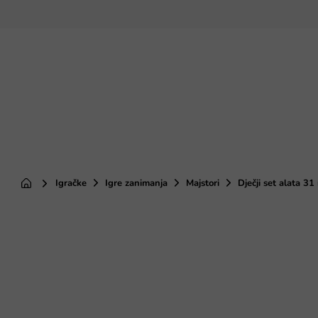
Preskoči
na
sadržaj
Igračke
Igre zanimanja
Majstori
Dječji set alata 31 
Početna