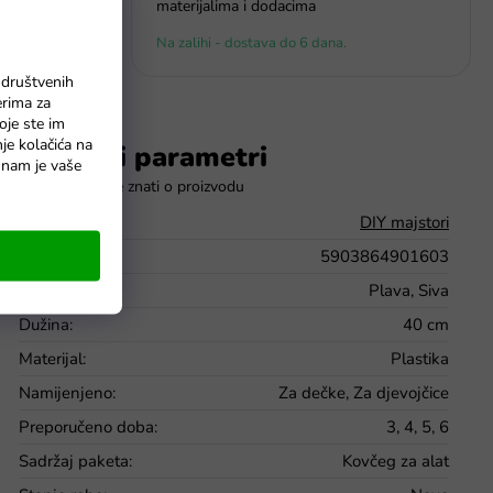
materijalima i dodacima
Na zalihi - dostava do 6 dana.
 društvenih
erima za
oje ste im
nje kolačića na
Dodatni parametri
o nam je vaše
Kategorija
:
DIY majstori
EAN
:
5903864901603
Boja
:
Plava, Siva
Dužina
:
40 cm
Materijal
:
Plastika
Namijenjeno
:
Za dečke, Za djevojčice
Preporučeno doba
:
3, 4, 5, 6
Sadržaj paketa
:
Kovčeg za alat