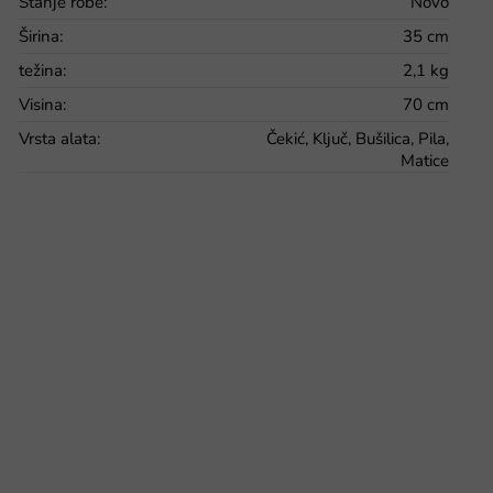
Stanje robe
:
Novo
Širina
:
35 cm
težina
:
2,1 kg
Visina
:
70 cm
Vrsta alata
:
Čekić, Ključ, Bušilica, Pila,
Matice