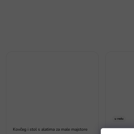
u redu
Kovčeg i stol s alatima za male majstore
Set mini aut