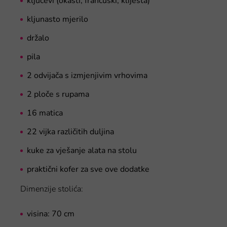
ključevi (okasti, francuski, kliješta)
kljunasto mjerilo
držalo
pila
2 odvijača s izmjenjivim vrhovima
2 ploče s rupama
16 matica
22 vijka različitih duljina
kuke za vješanje alata na stolu
praktični kofer za sve ove dodatke
Dimenzije stolića:
visina: 70 cm