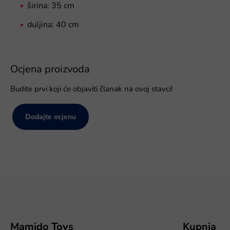
širina: 35 cm
duljina: 40 cm
Ocjena proizvoda
Budite prvi koji će objaviti članak na ovoj stavci!
Dodajte ocjenu
P
o
d
n
o
Mamido Toys
Kupnja