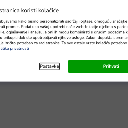
ranica koristi kolačiće
radnih dana
U roku od 7 radnih dana
ebljavamo kako bismo personalizirali sadržaj i oglase, omogućili značajke
zirali promet. Podatke o vašoj upotrebi naše web-lokacije dijelimo s partn
je, oglašavanje i analizu, a oni ih mogu kombinirati s drugim podacima k
e su prikupili dok ste upotrebljavali njihove usluge. Zakon dopušta sprema
je izričito potreban za rad stranice. Za sve ostale vrste kolačića potrebn
litika privatnosti
ti ovaj
kofer s alatom
. Zahvaljujući ovom setu punom alata,
 pronaći ukupno
31 različitih pomagala
, koja iako će vaša djeca
Postavke
Prihvati
svi alati u koferu izrađeni od plastike. Ovaj
majstorski set
 s alatima.