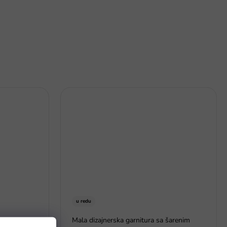
u redu
Mala dizajnerska garnitura sa šarenim