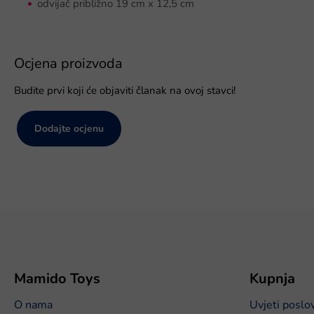
odvijač približno 19 cm x 12,5 cm
Ocjena proizvoda
Budite prvi koji će objaviti članak na ovoj stavci!
Dodajte ocjenu
P
o
d
n
o
Mamido Toys
Kupnja
ž
O nama
Uvjeti poslo
j