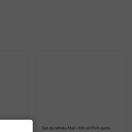
Set za ratnika Mač i štit od EVA pjene
šarenim