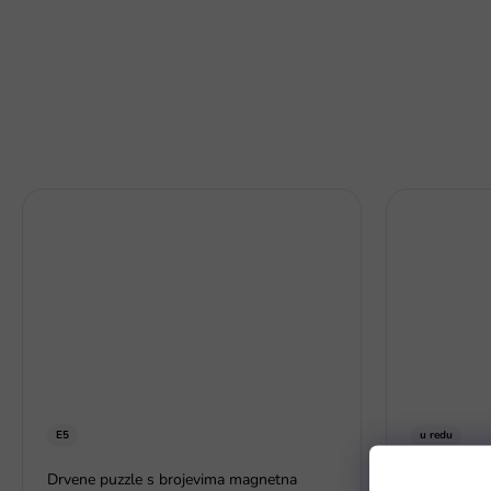
E5
u redu
Drvene puzzle s brojevima magnetna
Prijenosna k