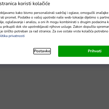
materijalima i dodacima
ranica koristi kolačiće
radnih dana
Na zalihi - dostava do 6 dana.
ebljavamo kako bismo personalizirali sadržaj i oglase, omogućili značajke
zirali promet. Podatke o vašoj upotrebi naše web-lokacije dijelimo s partn
je, oglašavanje i analizu, a oni ih mogu kombinirati s drugim podacima k
e su prikupili dok ste upotrebljavali njihove usluge. Zakon dopušta sprema
je izričito potreban za rad stranice. Za sve ostale vrste kolačića potrebn
litika privatnosti
ene 3 godine. Set se sastoji od radnog stola i alata. Radni stol
Postavke
Prihvati
 otvori u koje se mogu ušarafiti vijci.