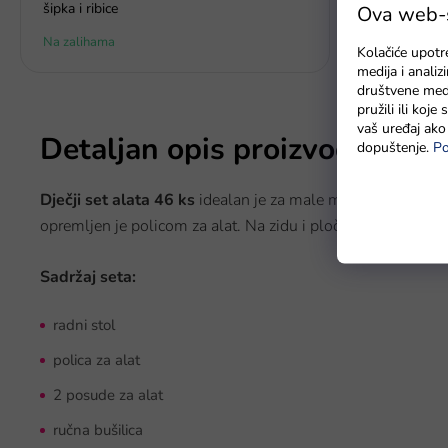
šipka i ribice
Ova web-st
Na zalihama
U roku od 7 
Kolačiće upotr
medija i anali
društvene medi
pružili ili koj
vaš uređaj ako 
Detaljan opis proizvoda
dopuštenje.
Po
Dječji set alata 46 ks
idealan je za male majstore od navrš
opremljen je policom za alat. Na zidu i ploči stola nalaze se
Sadržaj seta:
radni stol
polica za alat
2 posude za alat
ručna bušilica