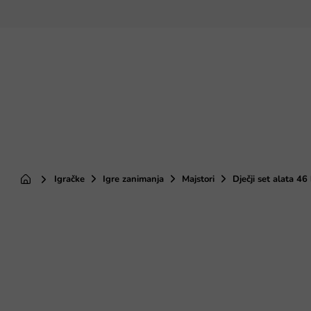
Preskoči
na
sadržaj
Igračke
Igre zanimanja
Majstori
Dječji set alata 46
Početna