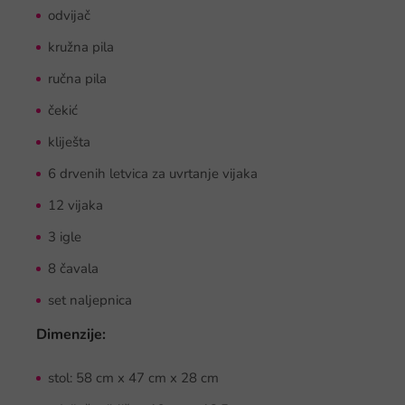
odvijač
kružna pila
ručna pila
čekić
kliješta
6 drvenih letvica za uvrtanje vijaka
12 vijaka
3 igle
8 čavala
set naljepnica
Dimenzije:
stol: 58 cm x 47 cm x 28 cm