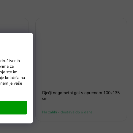
 društvenih
erima za
oje ste im
nje kolačića na
o nam je vaše
Dječji nogometni gol s opremom 100x135
 zeleni
cm
Na zalihi - dostava do 6 dana.