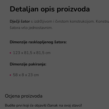
Detaljan opis proizvoda
Dječji šator
s izdržljivom i čvrstom konstrukcijom. Konstrukc
šatora vrlo jednostavnim.
Dimenzije rasklopljenog šatora:
123 x 81,5 x 81,5 cm
Dimenzije pakiranja:
58 x 8 x 23 cm
Ocjena proizvoda
Budite prvi koji će objaviti članak na ovoj stavci!