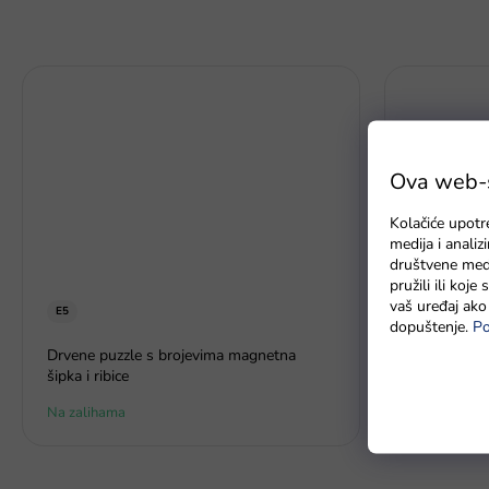
Ova web-st
Kolačiće upotr
medija i anali
društvene medi
pružili ili koj
vaš uređaj ako 
E5
dopuštenje.
Po
Sklopiva mre
Drvene puzzle s brojevima magnetna
crvena
šipka i ribice
Na zalihama
Na zalihi - 