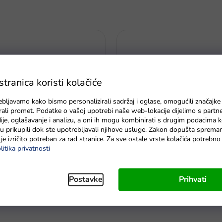
ranica koristi kolačiće
ebljavamo kako bismo personalizirali sadržaj i oglase, omogućili značajke
zirali promet. Podatke o vašoj upotrebi naše web-lokacije dijelimo s partn
je, oglašavanje i analizu, a oni ih mogu kombinirati s drugim podacima k
e su prikupili dok ste upotrebljavali njihove usluge. Zakon dopušta sprema
je izričito potreban za rad stranice. Za sve ostale vrste kolačića potrebn
litika privatnosti
ža za leptire i insekte 85 cm
Tvoradlo za snježne kugle dino
Postavke
Prihvati
dostava do 6 dana
Na zalihi - dostava do 6 dana