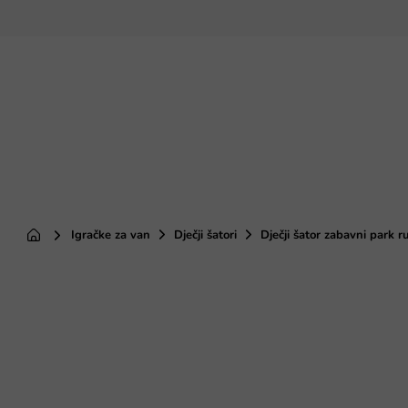
Preskoči
na
sadržaj
Igračke za van
Dječji šatori
Dječji šator zabavni park r
Početna