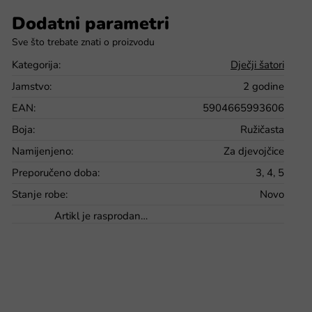
Dodatni parametri
Kategorija
:
Dječji šatori
Jamstvo
:
2 godine
EAN
:
5904665993606
Boja
:
Ružičasta
Namijenjeno
:
Za djevojčice
Preporučeno doba
:
3, 4, 5
Stanje robe
:
Novo
Artikl je rasprodan…