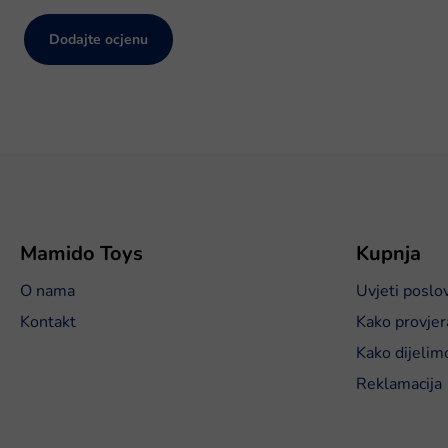
Dodajte ocjenu
P
o
d
n
o
Mamido Toys
Kupnja
ž
O nama
Uvjeti poslo
j
e
Kontakt
Kako provjer
Kako dijelim
Reklamacija