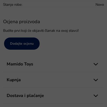
Stanje robe
:
Novo
Ocjena proizvoda
Budite prvi koji će objaviti članak na ovoj stavci!
Dodajte ocjenu
P
o
Mamido Toys
d
n
o
Kupnja
ž
j
e
Dostava i plaćanje