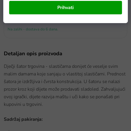
Prihvati
Dječji nogometni gol s opremom 100x135 cm
Na zalihi - dostava do 6 dana.
Detaljan opis proizvoda
Dječji šator trgovina - slastičarna donijet će veselje svim
malim damama koje sanjaju o vlastitoj slastičarni. Prednost
šatora je izdržljiva i čvrsta konstrukcija. U šatoru se nalazi
prozor kroz koji dijete može prodavati sladoled. Zahvaljujući
ovoj igrački, dijete razvija maštu i uči kako se ponašati pri
kupovini u trgovini.
Sadržaj pakiranja: