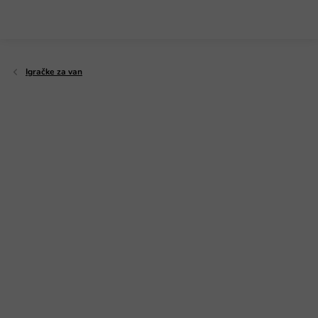
Preskoči
na
sadržaj
Igračke za van