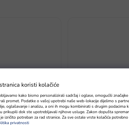
u redu
ranica koristi kolačiće
Greencell R6 typ AA 4 ks
ebljavamo kako bismo personalizirali sadržaj i oglase, omogućili značajke
Goki Dugin bubanj
zirali promet. Podatke o vašoj upotrebi naše web-lokacije dijelimo s partn
je, oglašavanje i analizu, a oni ih mogu kombinirati s drugim podacima k
U roku od 7 radnih dana
e su prikupili dok ste upotrebljavali njihove usluge. Zakon dopušta sprema
je izričito potreban za rad stranice. Za sve ostale vrste kolačića potrebn
litika privatnosti