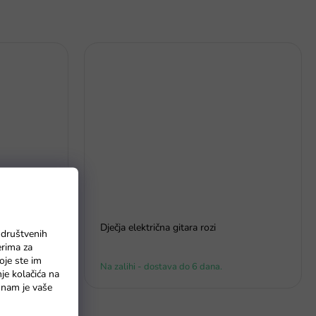
Dječja električna gitara rozi
 društvenih
erima za
oje ste im
Na zalihi - dostava do 6 dana.
nje kolačića na
o nam je vaše