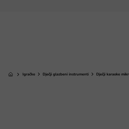
Preskoči
na
sadržaj
Igračke
Dječji glazbeni instrumenti
Dječji karaoke mikr
Početna