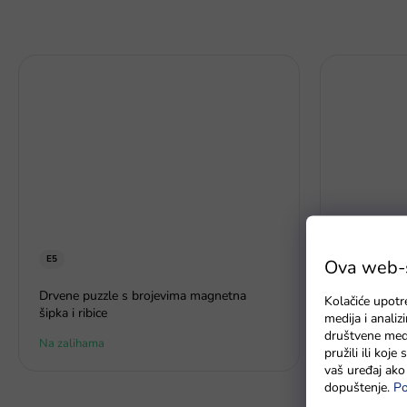
E5
Ova web-st
Baterie GP 
Drvene puzzle s brojevima magnetna
Kolačiće upotr
šipka i ribice
medija i anali
društvene medi
Na zalihama
Na zalihama
pružili ili koj
vaš uređaj ako 
dopuštenje.
Po