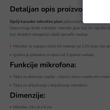
Detaljan opis proizvoda
Dječji karaoke mikrofon plavi
jednostavan je za držanje u
Djeca mogu birati melodije i također glas koji im najviše 
koji dodatno obogaćuju dječji pjevački nastup.
Mikrofon se napaja s dvije AA baterije od 1,5V, koje nisu uk
Igračka je prikladna za djecu od 3 godine nadalje.
Funkcije mikrofona:
Tipka za aktivaciju svjetla - zelena i plava svjetla oko crv
Tipka za uključivanje i isključivanje mikrofona
Dimenzije:
Mikrofon: 19 x 6 x 6 cm