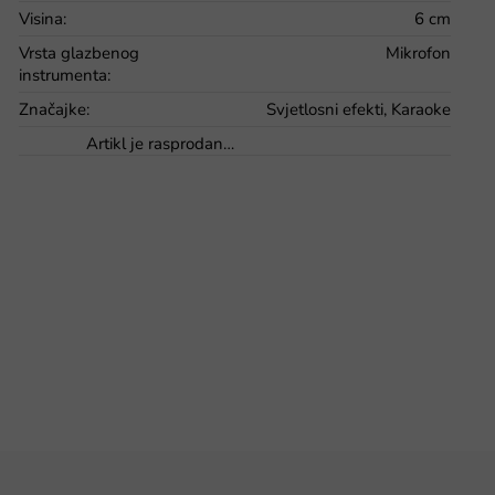
Visina
:
6 cm
Vrsta glazbenog
Mikrofon
instrumenta
:
Značajke
:
Svjetlosni efekti, Karaoke
Artikl je rasprodan…