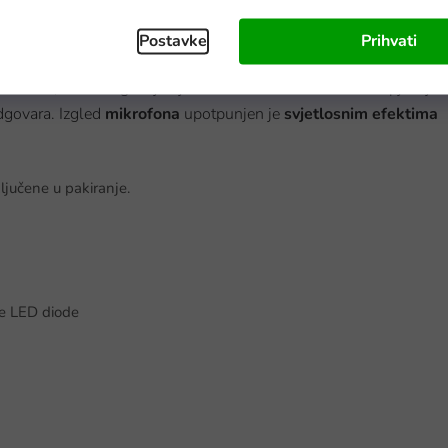
Postavke
Prihvati
 rukama, što omogućuje djeci da se slobodno kreću dok pjevaju.
odgovara. Izgled
mikrofona
upotpunjen je
svjetlosnim efektima
ljučene u pakiranje.
ene LED diode