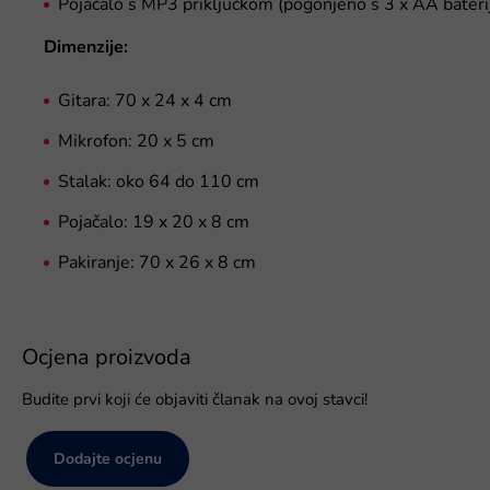
Pojačalo s MP3 priključkom (pogonjeno s 3 x AA baterij
Dimenzije:
Gitara: 70 x 24 x 4 cm
Mikrofon: 20 x 5 cm
Stalak: oko 64 do 110 cm
Pojačalo: 19 x 20 x 8 cm
Pakiranje: 70 x 26 x 8 cm
Ocjena proizvoda
Budite prvi koji će objaviti članak na ovoj stavci!
Dodajte ocjenu