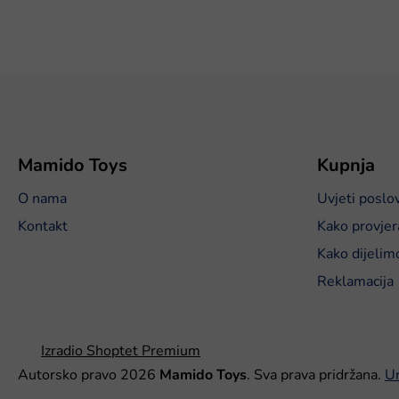
P
o
d
n
o
Mamido Toys
Kupnja
ž
O nama
Uvjeti poslo
j
e
Kontakt
Kako provjer
Kako dijelim
Reklamacija
Izradio Shoptet Premium
Autorsko pravo 2026
Mamido Toys
. Sva prava pridržana.
Ur