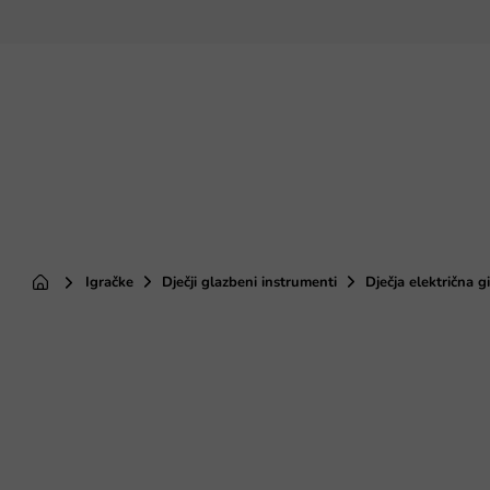
Preskoči
na
sadržaj
Igračke
Dječji glazbeni instrumenti
Dječja električna g
Početna