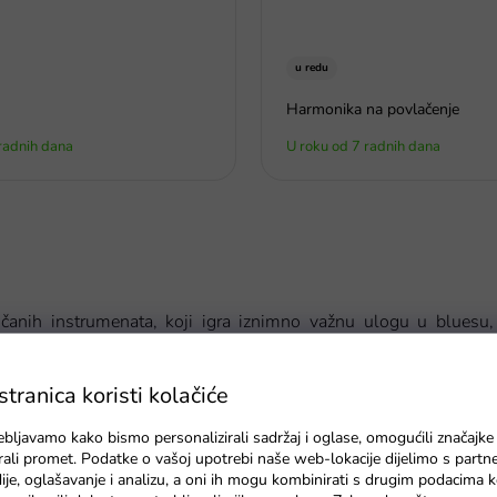
u redu
Harmonika na povlačenje
radnih dana
U roku od 7 radnih dana
čanih instrumenata, koji igra iznimno važnu ulogu u bluesu,
.
ranica koristi kolačiće
azbu, ples, pjevanje, trudi se svirati jednostavne instrumente.
učinak.
ebljavamo kako bismo personalizirali sadržaj i oglase, omogućili značajke
zirali promet. Podatke o vašoj upotrebi naše web-lokacije dijelimo s partn
je, oglašavanje i analizu, a oni ih mogu kombinirati s drugim podacima k
etvara se da svira zamišljenu gitaru i ima smisao za ritam - tada