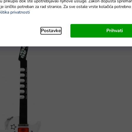
e su prikupili dok ste upotrebljavali njihove usluge. Zakon dopušta sprema
je izričito potreban za rad stranice. Za sve ostale vrste kolačića potrebn
litika privatnosti
Postavke
Prihvati