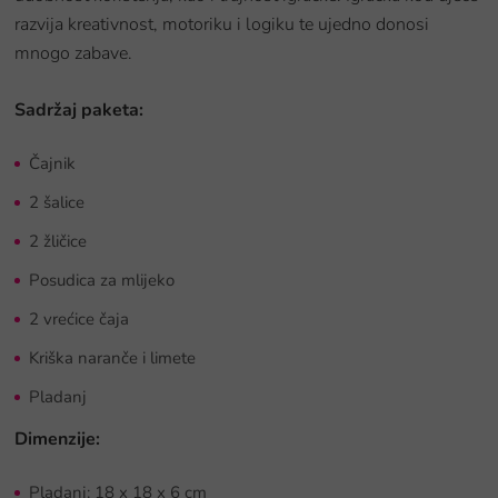
razvija kreativnost, motoriku i logiku te ujedno donosi
mnogo zabave.
Sadržaj paketa:
Čajnik
2 šalice
2 žličice
Posudica za mlijeko
2 vrećice čaja
Kriška naranče i limete
Pladanj
Dimenzije:
Pladanj: 18 x 18 x 6 cm