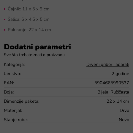
Čajnik: 11 x 5 x 9 cm
Šalica: 6 x 4,5 x 5 cm
Pakiranje: 22 x 14 cm
Dodatni parametri
Kategorija
:
Drveni pribor i aparati
Jamstvo
:
2 godine
EAN
:
5904665990537
Boja
:
Bijela, Ružičasta
Dimenzije paketa
:
22 x 14 cm
Materijal
:
Drvo
Stanje robe
:
Novo