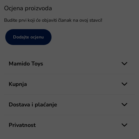
Ocjena proizvoda
Budite prvi koji će objaviti članak na ovoj stavci!
Dodajte ocjenu
P
o
Mamido Toys
d
n
o
Kupnja
ž
j
e
Dostava i plaćanje
Privatnost