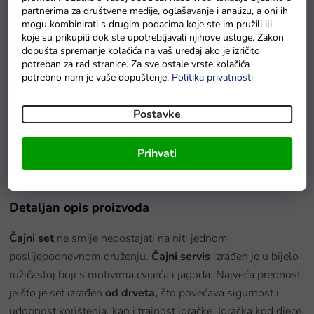
partnerima za društvene medije, oglašavanje i analizu, a oni ih
mogu kombinirati s drugim podacima koje ste im pružili ili
koje su prikupili dok ste upotrebljavali njihove usluge. Zakon
dopušta spremanje kolačića na vaš uređaj ako je izričito
potreban za rad stranice. Za sve ostale vrste kolačića
potrebno nam je vaše dopuštenje.
Politika privatnosti
u redu
Postavke
Drvena vaga s metalnim zdjelicama + 6 utega
U roku od 7 radnih dana
Prihvati
Detaljan opis proizvoda
Čajni set
ne smije nedostajati na niti jednom
poslijepodnevnom druženju.
Čajni servis
izrađen je u bijelo-
ružičastoj boji s motivima cvijeća i jagoda. Najveća prednost
je što je set izrađen
od drveta,
što povećava sigurnost i
udobnost korištenja, kao i trajnost igračke. Igračka kod djece