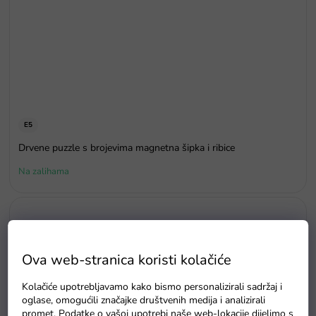
E5
Drvene puzzle s brojevima magnetna šipka i ribice
Na zalihama
Ova web-stranica koristi kolačiće
Kolačiće upotrebljavamo kako bismo personalizirali sadržaj i
oglase, omogućili značajke društvenih medija i analizirali
promet. Podatke o vašoj upotrebi naše web-lokacije dijelimo s