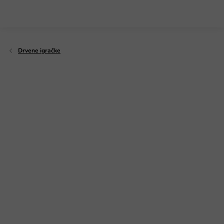
Preskoči
na
sadržaj
Drvene igračke