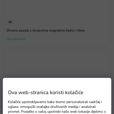
E5
Drvene puzzle s brojevima magnetna šipka i ribice
Na zalihama
Ova web-stranica koristi kolačiće
Kolačiće upotrebljavamo kako bismo personalizirali sadržaj i
oglase, omogućili značajke društvenih medija i analizirali
promet. Podatke o vašoj upotrebi naše web-lokacije dijelimo s