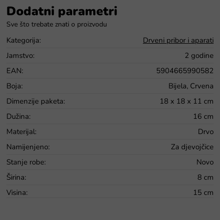
Dodatni parametri
Kategorija
:
Drveni pribor i aparati
Jamstvo
:
2 godine
EAN
:
5904665990582
Boja
:
Bijela, Crvena
Dimenzije paketa
:
18 x 18 x 11 cm
Dužina
:
16 cm
Materijal
:
Drvo
Namijenjeno
:
Za djevojčice
Stanje robe
:
Novo
Širina
:
8 cm
Visina
:
15 cm