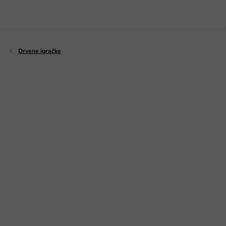
Preskoči
na
sadržaj
Drvene igračke