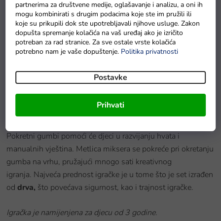
partnerima za društvene medije, oglašavanje i analizu, a oni ih
mogu kombinirati s drugim podacima koje ste im pružili ili
koje su prikupili dok ste upotrebljavali njihove usluge. Zakon
u redu
dopušta spremanje kolačića na vaš uređaj ako je izričito
potreban za rad stranice. Za sve ostale vrste kolačića
PlanToys Skačući akrobat
potrebno nam je vaše dopuštenje.
Politika privatnosti
U roku od 7 radnih dana
Postavke
Detaljan opis proizvoda
Prihvati
Dječji mikser
bit će sjajan dodatak svakoj dječjoj kuhinji.
Pokretni gumbi pomoći će djeci u razvijanju hvata i
manualnih vještina.
Metlica miksera se pokreće pri okretanju
gumba na vrhu, pružajući mnogo sati kreativnog
igranja.
Najveća prednost igračke je u tome što je set izrađen
od
drva,
što povećava sigurnost, kao i trajnost igračke.
Igračka je namijenjena za djecu od 3 godine.