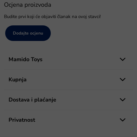
Ocjena proizvoda
Budite prvi koji će objaviti članak na ovoj stavci!
Dodajte ocjenu
P
o
Mamido Toys
d
n
o
Kupnja
ž
j
e
Dostava i plaćanje
Privatnost