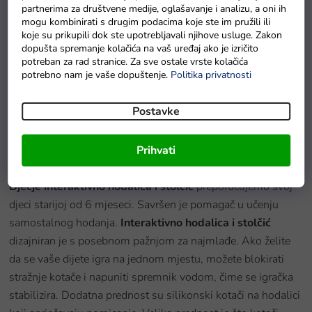
partnerima za društvene medije, oglašavanje i analizu, a oni ih
mogu kombinirati s drugim podacima koje ste im pružili ili
koje su prikupili dok ste upotrebljavali njihove usluge. Zakon
dopušta spremanje kolačića na vaš uređaj ako je izričito
potreban za rad stranice. Za sve ostale vrste kolačića
potrebno nam je vaše dopuštenje.
Politika privatnosti
Mushie Silikonová miska s přísavkou
Na zalihama
Postavke
Prihvati
Detaljan opis proizvoda
Dječje interaktivno hodalica i stolčić
preporučujemo svoj
djeci starijoj od 6 mjeseci. Savršen je pomagač u učenju
samostalnog hodanja.
Interaktivno hodalica i stolčić
dizajniran je s posebnom pažnjom za najmlađe. Ako želite
da se vaše dijete igra na jednom mjestu, možete blokirati
stražnje kotače i napuniti spremnik vodom, čime se igračka
stabilizira. Dodatna prednost su silikonski kotači na hodalici