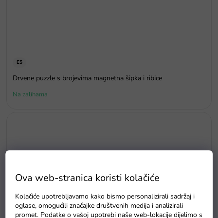
E5
Drvene puzzle s brojevima magnetna šipka i ribice
Na zalihama
Ova web-stranica koristi kolačiće
Kolačiće upotrebljavamo kako bismo personalizirali sadržaj i
oglase, omogućili značajke društvenih medija i analizirali
promet. Podatke o vašoj upotrebi naše web-lokacije dijelimo s