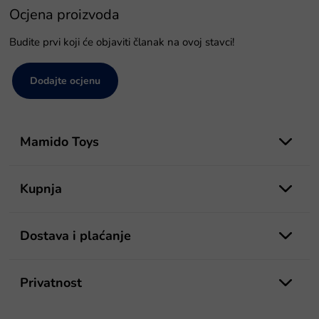
Ocjena proizvoda
Budite prvi koji će objaviti članak na ovoj stavci!
Dodajte ocjenu
P
o
Mamido Toys
d
n
o
Kupnja
ž
j
e
Dostava i plaćanje
Privatnost