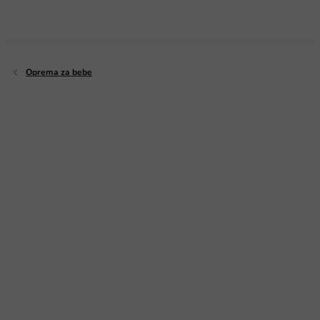
Preskoči
na
sadržaj
Oprema za bebe