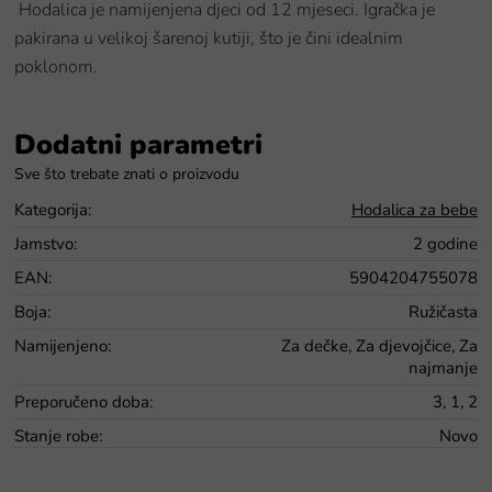
Hodalica je namijenjena djeci od 12 mjeseci. Igračka je
pakirana u velikoj šarenoj kutiji, što je čini idealnim
poklonom.
Dodatni parametri
Kategorija
:
Hodalica za bebe
Jamstvo
:
2 godine
EAN
:
5904204755078
Boja
:
Ružičasta
Namijenjeno
:
Za dečke, Za djevojčice, Za
najmanje
Preporučeno doba
:
3, 1, 2
Stanje robe
:
Novo