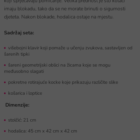
koji sprječavaju pomicanje. Velika prednost je što kotači
imaju blokadu, tako da se ne morate brinuti o sigurnosti
djeteta. Nakon blokade, hodalica ostaje na mjestu.
Sadržaj seta:
višebojni klavir koji pomaže u učenju zvukova, sastavljen od
šarenih tipki
šareni geometrijski oblici na žicama koje se mogu
međusobno slagati
pokretne rotirajuće kocke koje prikazuju različite slike
košarica i loptice
Dimenzije:
stolčić: 21 cm
hodalica: 45 cm x 42 cm x 42 cm