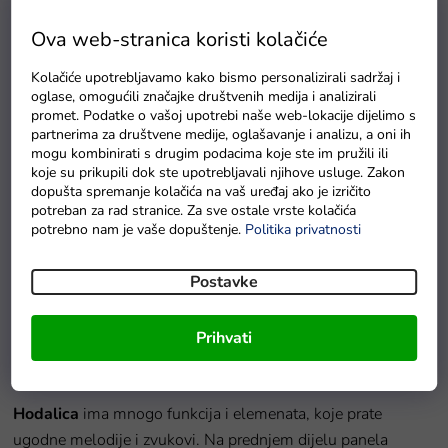
Ova web-stranica koristi kolačiće
Kolačiće upotrebljavamo kako bismo personalizirali sadržaj i
oglase, omogućili značajke društvenih medija i analizirali
promet. Podatke o vašoj upotrebi naše web-lokacije dijelimo s
partnerima za društvene medije, oglašavanje i analizu, a oni ih
Sklopiva dječja kadica s madracem i termometrom, siva
mogu kombinirati s drugim podacima koje ste im pružili ili
koje su prikupili dok ste upotrebljavali njihove usluge. Zakon
Na zalihi - dostava do 6 dana.
dopušta spremanje kolačića na vaš uređaj ako je izričito
potreban za rad stranice. Za sve ostale vrste kolačića
potrebno nam je vaše dopuštenje.
Politika privatnosti
Detaljan opis proizvoda
Postavke
I
nteraktivna dječja hodalica hroch
će oduševiti vaše dijete.
To je vesela
glazbena igračka
koja izvanredno podržava
Prihvati
dijete dok uči napraviti prve samostalne korake.
Hodalica
ima mnogo funkcija i elemenata, koje prate
ugodne melodije i zvukovi. Na prednjem dijelu panela