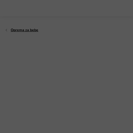
Preskoči
na
sadržaj
Oprema za bebe