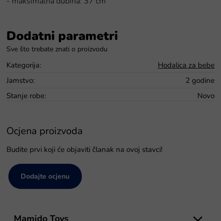
- maksimalna dubina: 37 cm
Dodatni parametri
Kategorija
:
Hodalica za bebe
Jamstvo
:
2 godine
Stanje robe
:
Novo
Ocjena proizvoda
Budite prvi koji će objaviti članak na ovoj stavci!
Dodajte ocjenu
P
o
Mamido Toys