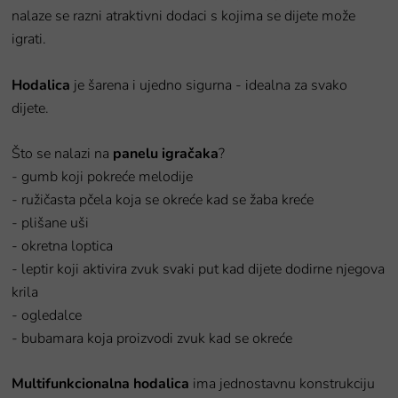
nalaze se razni atraktivni dodaci s kojima se dijete može
igrati.
Hodalica
je šarena i ujedno sigurna - idealna za svako
dijete.
Što se nalazi na
panelu igračaka
?
- gumb koji pokreće melodije
- ružičasta pčela koja se okreće kad se žaba kreće
- plišane uši
- okretna loptica
- leptir koji aktivira zvuk svaki put kad dijete dodirne njegova
krila
- ogledalce
- bubamara koja proizvodi zvuk kad se okreće
Multifunkcionalna hodalica
ima jednostavnu konstrukciju