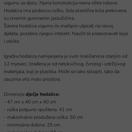
sigurnu za djecu. Njena konstrukcija nema oštre rubove.
Hodalica ima podesivu ručku, žuta plastična kola prekrivena
su crvenim gumiranim jastučićima.
Šarena hodalica sigurno će značajno utjecati na razvoj
djeteta, posebno njegov intelekt. Naučit će prepoznavati boje
i oblike.
Igračka hodalica namijenjena je svim mališanima starijim od
12 mjeseci. Izrađena je od netoksičnog, čvrstog i izdržljivog
materijala, koji je plastika. Može se lako sklopiti, tako da
zauzima vrlo malo prostora.
Dimenzije
dječje hodalice:
- 47 cm x 40 cm x 40 cm
- ručka potpuno spuštena: 41 cm
- maksimalno produžena ručka: 50 cm
- minimalna dubina: 25 cm