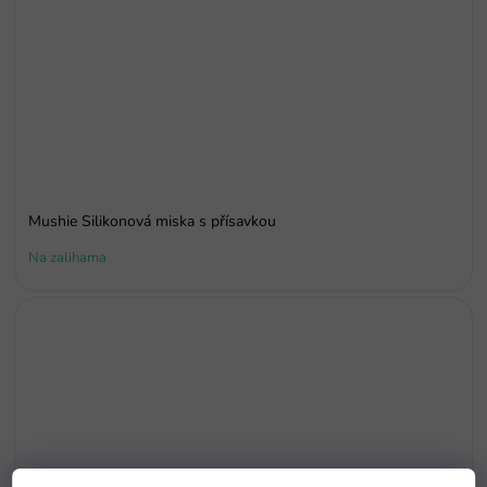
Mushie Silikonová miska s přísavkou
Na zalihama