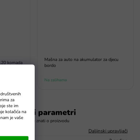
Mašna za auto na akumulator za djecu
 120 komada
bordo
Na zalihama
 društvenih
erima za
oje ste im
Dodatni parametri
nje kolačića na
o nam je vaše
Kategorija
:
Daljinski upravljači