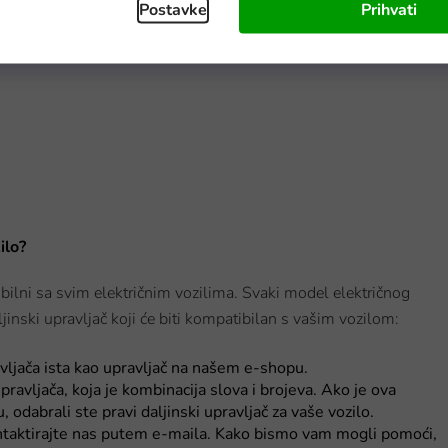
Postavke
Prihvati
ilo?
ibilni sa svim električnim vozilima. Svaki model električnog
ljinski upravljač koji će biti kompatibilan s vašim vozilom:
avljača ista kao upravljač na našem e-shopu.
upravljača, koja je kombinacija slova i brojeva. Ako je ova
odabrali ste pravi daljinski upravljač za vaše vozilo.
kontaktirajte nas putem e-maila. Kako bismo vam mogli pomoći,