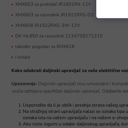
XMX603 za prekidač JR1801RX-12V
XMX603 za razvodnik JR1922RXS-D2
XMX608 JR1922RXS-3W-12V
DK-HL850 za razvodnik 21347SB171215
također pogodan za XMX618
i ostale
Kako odabrati daljinski upravljač za vaše električno voz
Upozorenje:
Daljinski upravljači nisu univerzalni i kompat
vozila zahtijeva specifičan daljinski upravljač. Odaberite da
Usporedite da li je oblik i prednja strana vašeg upr
Na stražnjoj strani upravljača nalazi se oznaka tipa 
oznaka ista na vašem upravljaču i na našem e-shopu, 
Ako niste sigurni u odabir daljinskog upravljača, 