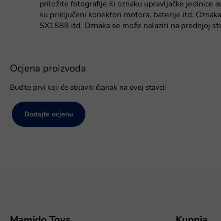
priložite fotografije ili oznaku upravljačke jedinice 
su priključeni konektori motora, baterije itd. Oz
SX1888 itd. Oznaka se može nalaziti na prednjoj stran
Ocjena proizvoda
Budite prvi koji će objaviti članak na ovoj stavci!
Dodajte ocjenu
P
o
d
n
o
Mamido Toys
Kupnja