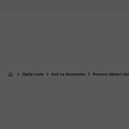
Preskoči
na
sadržaj
Dječja vozila
Auti na akumulator
Rezervni dijelovi i ba
Početna