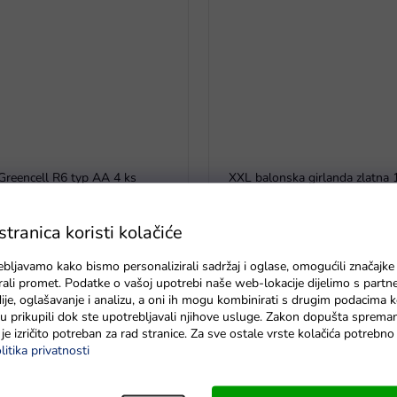
Greencell R6 typ AA 4 ks
XXL balonska girlanda zlatna
Na zalihama
ranica koristi kolačiće
ebljavamo kako bismo personalizirali sadržaj i oglase, omogućili značajke
zirali promet. Podatke o vašoj upotrebi naše web-lokacije dijelimo s partn
je, oglašavanje i analizu, a oni ih mogu kombinirati s drugim podacima k
e su prikupili dok ste upotrebljavali njihove usluge. Zakon dopušta sprema
je izričito potreban za rad stranice. Za sve ostale vrste kolačića potrebn
litika privatnosti