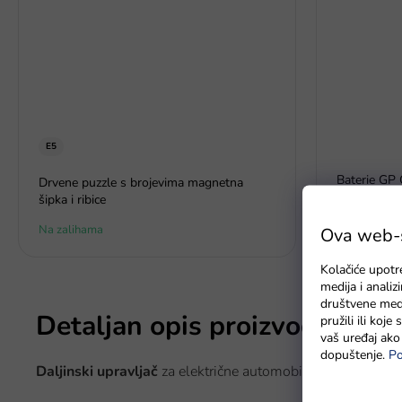
E5
Baterie GP 
Drvene puzzle s brojevima magnetna
šipka i ribice
Na zalihama
Na zalihama
Ova web-st
Kolačiće upotr
medija i anali
društvene medi
Detaljan opis proizvoda
pružili ili koj
vaš uređaj ako 
dopuštenje.
Po
Daljinski upravljač
za električne automobilčiće: