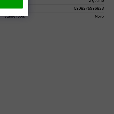
Jamstvo
:
2 godine
EAN
:
5908275996828
Stanje robe
:
Novo