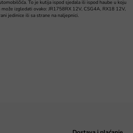
automobilčića. To je kutija ispod sjedala ili ispod haube u koju
naka može izgledati ovako: JR1758RX 12V, CSG4A, RX18 12V,
i jedinice ili sa strane na naljepnici.
Dostava i plaćanje