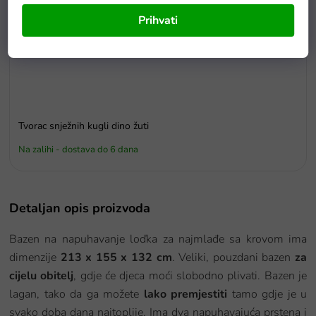
Prihvati
Tvorac snježnih kugli dino žuti
Na zalihi - dostava do 6 dana
Detaljan opis proizvoda
Bazen na napuhavanje loďka za najmlađe sa krovom ima
dimenzije
213 x 155 x 132 cm
. Veliki, pouzdani bazen
za
cijelu obitelj
, gdje će djeca moći slobodno plivati. Bazen je
lagan, tako da ga možete
lako premjestiti
tamo gdje je u
svako doba dana najtoplije. Ima dva napuhavajuća prstena i