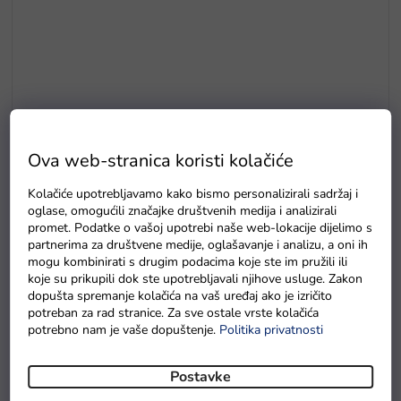
Ova web-stranica koristi kolačiće
E5
Kolačiće upotrebljavamo kako bismo personalizirali sadržaj i
Drvene puzzle s brojevima magnetna šipka i ribice
oglase, omogućili značajke društvenih medija i analizirali
promet. Podatke o vašoj upotrebi naše web-lokacije dijelimo s
Na zalihama
partnerima za društvene medije, oglašavanje i analizu, a oni ih
mogu kombinirati s drugim podacima koje ste im pružili ili
koje su prikupili dok ste upotrebljavali njihove usluge. Zakon
dopušta spremanje kolačića na vaš uređaj ako je izričito
potreban za rad stranice. Za sve ostale vrste kolačića
potrebno nam je vaše dopuštenje.
Politika privatnosti
Postavke