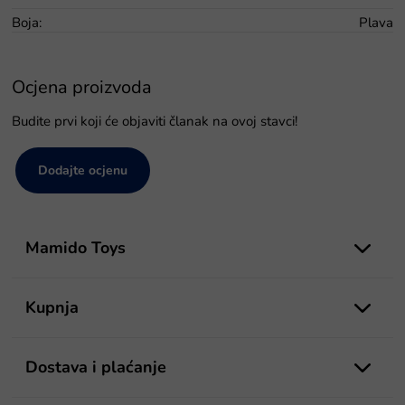
Boja
:
Plava
Ocjena proizvoda
Budite prvi koji će objaviti članak na ovoj stavci!
Dodajte ocjenu
P
o
Mamido Toys
d
n
o
Kupnja
ž
j
e
Dostava i plaćanje