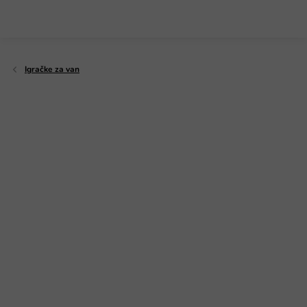
Preskoči
na
sadržaj
Igračke za van