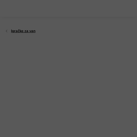
Preskoči
na
sadržaj
Igračke za van