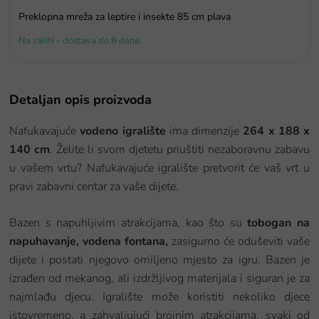
Preklopna mreža za leptire i insekte 85 cm plava
Na zalihi - dostava do 6 dana.
Detaljan opis proizvoda
Nafukavajuće
vodeno igralište
ima dimenzije
264 x 188 x
140 cm
. Želite li svom djetetu priuštiti nezaboravnu zabavu
u vašem vrtu? Nafukavajuće igralište pretvorit će vaš vrt u
pravi zabavni centar za vaše dijete.
Bazen s napuhljivim atrakcijama, kao što su
tobogan na
napuhavanje, vodena fontana,
zasigurno će oduševiti vaše
dijete i postati njegovo omiljeno mjesto za igru. Bazen je
izrađen od mekanog, ali izdržljivog materijala i siguran je za
najmlađu djecu. Igralište može koristiti nekoliko djece
istovremeno, a zahvaljujući brojnim atrakcijama, svaki od