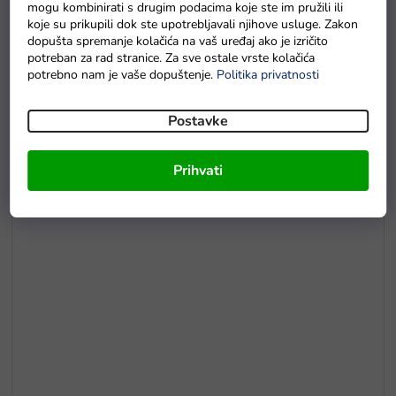
mogu kombinirati s drugim podacima koje ste im pružili ili
koje su prikupili dok ste upotrebljavali njihove usluge. Zakon
dopušta spremanje kolačića na vaš uređaj ako je izričito
E5
potreban za rad stranice. Za sve ostale vrste kolačića
Drvene puzzle s brojevima magnetna šipka i ribice
potrebno nam je vaše dopuštenje.
Politika privatnosti
Na zalihama
Postavke
Prihvati