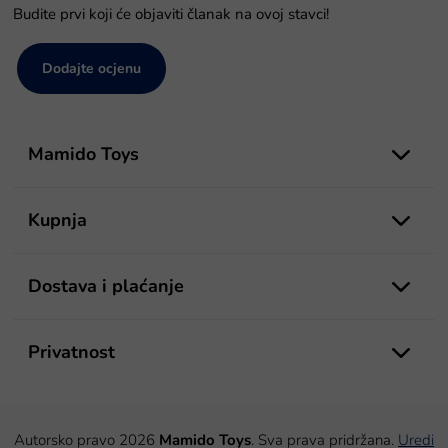
Budite prvi koji će objaviti članak na ovoj stavci!
Dodajte ocjenu
P
o
Mamido Toys
d
n
o
Kupnja
ž
j
e
Dostava i plaćanje
Privatnost
Autorsko pravo 2026
Mamido Toys
. Sva prava pridržana.
Uredi