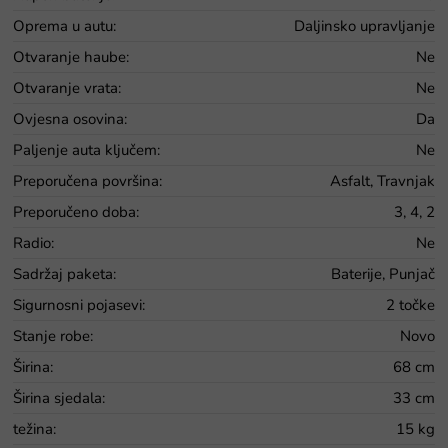
Oprema u autu
:
Daljinsko upravljanje
Otvaranje haube
:
Ne
Otvaranje vrata
:
Ne
Ovjesna osovina
:
Da
Paljenje auta ključem
:
Ne
Preporučena površina
:
Asfalt, Travnjak
Preporučeno doba
:
3, 4, 2
Radio
:
Ne
Sadržaj paketa
:
Baterije, Punjač
Sigurnosni pojasevi
:
2 točke
Stanje robe
:
Novo
Širina
:
68 cm
Širina sjedala
:
33 cm
težina
:
15 kg