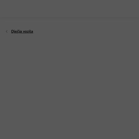
Preskoči
na
sadržaj
Dječja vozila