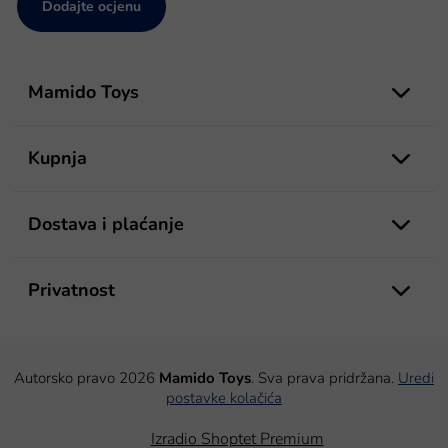
Dodajte ocjenu
P
o
Mamido Toys
d
n
o
Kupnja
ž
j
e
Dostava i plaćanje
Privatnost
Autorsko pravo 2026
Mamido Toys
. Sva prava pridržana.
Uredi
postavke kolačića
Izradio Shoptet Premium