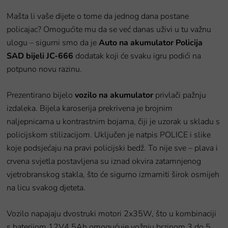
Mašta li vaše dijete o tome da jednog dana postane
policajac? Omogućite mu da se već danas uživi u tu važnu
ulogu – sigurni smo da je
Auto na akumulator Policija
SAD bijeli JC-666
dodatak koji će svaku igru podići na
potpuno novu razinu.
Prezentirano bijelo
vozilo na akumulator
privlači pažnju
izdaleka. Bijela karoserija prekrivena je brojnim
naljepnicama u kontrastnim bojama, čiji je uzorak u skladu s
policijskom stilizacijom. Uključen je natpis POLICE i slike
koje podsjećaju na pravi policijski bedž. To nije sve – plava i
crvena svjetla postavljena su iznad okvira zatamnjenog
vjetrobranskog stakla, što će sigurno izmamiti širok osmijeh
na licu svakog djeteta.
Vozilo napajaju dvostruki motori 2x35W, što u kombinaciji
s baterijom 12V4,5Ah omogućuje vožnju brzinom 3 do 5