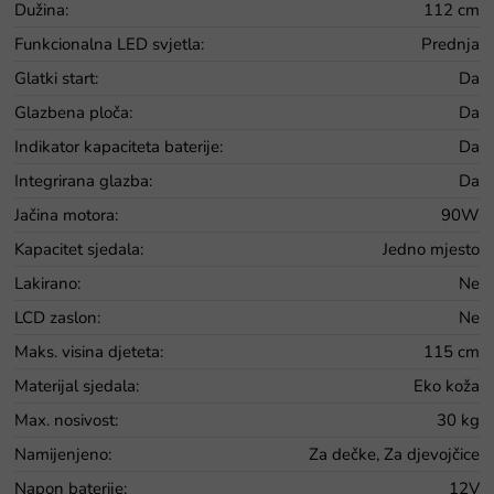
Dužina
:
112 cm
Funkcionalna LED svjetla
:
Prednja
Glatki start
:
Da
Glazbena ploča
:
Da
Indikator kapaciteta baterije
:
Da
Integrirana glazba
:
Da
Jačina motora
:
90W
Kapacitet sjedala
:
Jedno mjesto
Lakirano
:
Ne
LCD zaslon
:
Ne
Maks. visina djeteta
:
115 cm
Materijal sjedala
:
Eko koža
Max. nosivost
:
30 kg
Namijenjeno
:
Za dečke, Za djevojčice
Napon baterije
:
12V