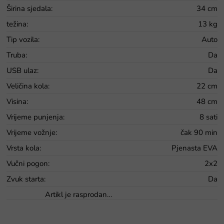
Širina sjedala
:
34 cm
težina
:
13 kg
Tip vozila
:
Auto
Truba
:
Da
USB ulaz
:
Da
Veličina kola
:
22 cm
Visina
:
48 cm
Vrijeme punjenja
:
8 sati
Vrijeme vožnje
:
čak 90 min
Vrsta kola
:
Pjenasta EVA
Vučni pogon
:
2x2
Zvuk starta
:
Da
Artikl je rasprodan…