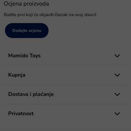
Ocjena proizvoda
Budite prvi koji će objaviti članak na ovoj stavci!
Dodajte ocjenu
P
o
Mamido Toys
d
n
o
Kupnja
ž
j
e
Dostava i plaćanje
Privatnost