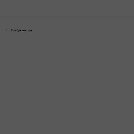
Preskoči
na
sadržaj
Dječja vozila