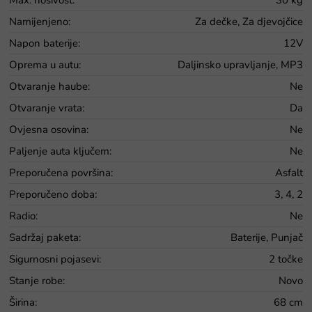
Namijenjeno
:
Za dečke, Za djevojčice
Napon baterije
:
12V
Oprema u autu
:
Daljinsko upravljanje, MP3
Otvaranje haube
:
Ne
Otvaranje vrata
:
Da
Ovjesna osovina
:
Ne
Paljenje auta ključem
:
Ne
Preporučena površina
:
Asfalt
Preporučeno doba
:
3, 4, 2
Radio
:
Ne
Sadržaj paketa
:
Baterije, Punjač
Sigurnosni pojasevi
:
2 točke
Stanje robe
:
Novo
Širina
:
68 cm