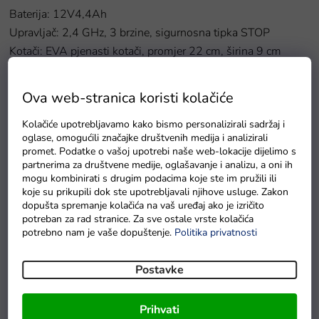
Baterija: 12V4,4Ah
Upravljač: 2,4 GHz, 3 brzine, sigurnosna tipka STOP
Kotači: EVA pjenasti kotači, promjer 22 cm, širina 9 cm
Brzine: slobodan start, naprijed/natrag
Svjetla: LED, prednja i stražnja svjetla
Ova web-stranica koristi kolačiće
Oprema električnog autića Mercedes Benz GT:
Kolačiće upotrebljavamo kako bismo personalizirali sadržaj i
oglase, omogućili značajke društvenih medija i analizirali
promet. Podatke o vašoj upotrebi naše web-lokacije dijelimo s
Zvukovna ploča: MP3, unaprijed snimljene melodije, ulaz za
partnerima za društvene medije, oglašavanje i analizu, a oni ih
SD karticu, USB ulaz, AUX ulaz (mogućnost spajanja mp3
mogu kombinirati s drugim podacima koje ste im pružili ili
playera, pametnog telefona),
gumbe s melodijama i truba na
koje su prikupili dok ste upotrebljavali njihove usluge. Zakon
dopušta spremanje kolačića na vaš uređaj ako je izričito
volanu
potreban za rad stranice. Za sve ostale vrste kolačića
Indikator punjenja: DA
potrebno nam je vaše dopuštenje.
Politika privatnosti
Paljenje: svjetlosna sklopka
Otvaranje vrata: DA
Postavke
Sjedalo: 19 cm duboko, širina 34 cm, visina 26 cm, eko
koža
Prihvati