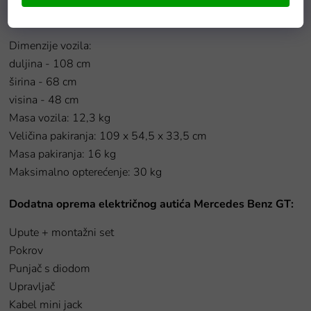
Dimenzije električnog autića Mercedes Benz GT:
Dimenzije vozila:
duljina - 108 cm
širina - 68 cm
visina - 48 cm
Masa vozila: 12,3 kg
Veličina pakiranja: 109 x 54,5 x 33,5 cm
Masa pakiranja: 16 kg
Maksimalno opterećenje: 30 kg
Dodatna oprema električnog autića Mercedes Benz GT:
Upute + montažni set
Pokrov
Punjač s diodom
Upravljač
Kabel mini jack