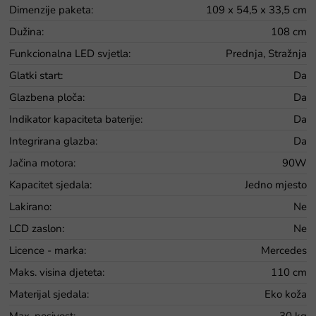
Dimenzije paketa
:
109 x 54,5 x 33,5 cm
Dužina
:
108 cm
Funkcionalna LED svjetla
:
Prednja, Stražnja
Glatki start
:
Da
Glazbena ploča
:
Da
Indikator kapaciteta baterije
:
Da
Integrirana glazba
:
Da
Jačina motora
:
90W
Kapacitet sjedala
:
Jedno mjesto
Lakirano
:
Ne
LCD zaslon
:
Ne
Licence - marka
:
Mercedes
Maks. visina djeteta
:
110 cm
Materijal sjedala
:
Eko koža
Max. nosivost
:
30 kg