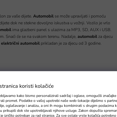
lon za vaše dijete.
Automobil
se može upravljati i pomoću
dijete dok ne stekne dovoljno iskustva u vožnji. Vozilo je vrlo
omobil
ima glazbeni panel s ulazima za MP3, SD, AUX i USB.
m. Snaći će se na svakom terenu. Nadalje,
automobil
za djecu
električni
automobil
prikladan je za djecu od 3 godine.
ranica koristi kolačiće
ebljavamo kako bismo personalizirali sadržaj i oglase, omogućili značajke
zirali promet. Podatke o vašoj upotrebi naše web-lokacije dijelimo s partn
je, oglašavanje i analizu, a oni ih mogu kombinirati s drugim podacima k
e su prikupili dok ste upotrebljavali njihove usluge. Zakon dopušta sprema
je izričito potreban za rad stranice. Za sve ostale vrste kolačića potrebn