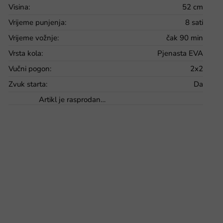
Visina
:
52 cm
Vrijeme punjenja
:
8 sati
Vrijeme vožnje
:
čak 90 min
Vrsta kola
:
Pjenasta EVA
Vučni pogon
:
2x2
Zvuk starta
:
Da
Artikl je rasprodan…