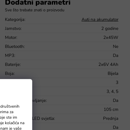
Dodatni parametri
Kategorija
:
Auti na akumulator
Jamstvo
:
2 godine
Motor
:
2x45W
Bluetooth
:
Ne
MP3
:
Da
Baterije
:
2x6V 4Ah
Boja
:
Bijela
Broj brzina
:
3
Brzina
:
3, 4, 5
Daljinsko upravljanje
:
Da
 društvenih
Dužina
:
105 cm
erima za
oje ste im
Funkcionalna LED svjetla
:
Prednja
nje kolačića na
Glatki start
:
Da
o nam je vaše