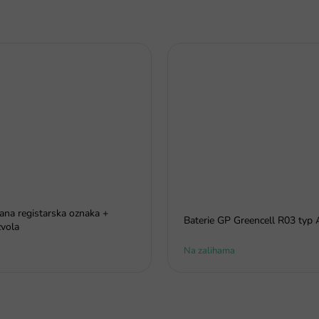
rana registarska oznaka +
Baterie GP Greencell R03 typ
vola
Na zalihama