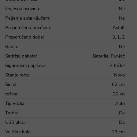
Ovjesna osovina
:
Ne
Paljenje auta ključem
:
Ne
Preporučena površina
:
Asfalt
Preporučeno doba
:
3, 1, 2
Radio
:
Ne
Sadržaj paketa
:
Baterije, Punjač
Sigurnosni pojasevi
:
2 točke
Stanje robe
:
Novo
Širina
:
62 cm
težina
:
20 kg
Tip vozila
:
Auto
Truba
:
Da
USB ulaz
:
Da
Veličina kola
:
23 cm