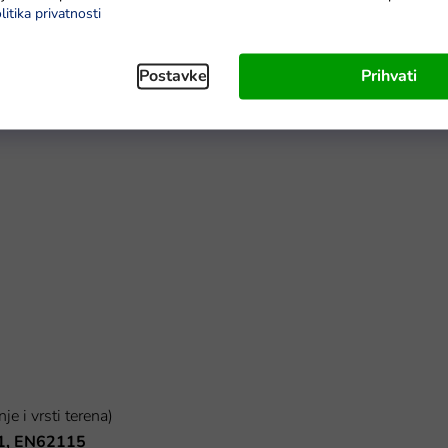
litika privatnosti
Postavke
Prihvati
e i vrsti terena)
71, EN62115