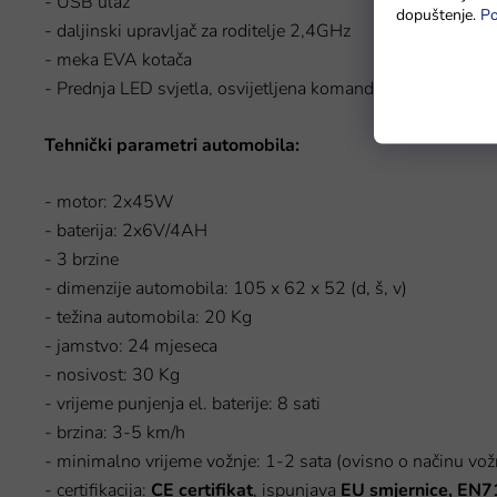
- USB ulaz
dopuštenje.
Po
- daljinski upravljač za roditelje 2,4GHz
- meka EVA kotača
- Prednja LED svjetla, osvijetljena komandna ploča
Tehnički parametri automobila:
- motor: 2x45W
- baterija: 2x6V/4AH
- 3 brzine
- dimenzije automobila: 105 x 62 x 52 (d, š, v)
- težina automobila: 20 Kg
- jamstvo: 24 mjeseca
- nosivost: 30 Kg
- vrijeme punjenja el. baterije: 8 sati
- brzina: 3-5 km/h
- minimalno vrijeme vožnje: 1-2 sata (ovisno o načinu vožnj
- certifikacija:
CE certifikat
, ispunjava
EU smjernice, EN