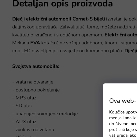
Detaljan opis proizvoda
Dječji električni automobil Cornet-S bijeli
izvrstan je pok
daljinskog upravljača. Zahvaljujući tome, možete nadzirati 
kvalitetno izrađeno i s odličnom opremom.
Električni
aut
Mekana
EVA
kotača čine vožnju udobnom, tihom i sigurno
ima LED osvjetljenje i osvijetljenu komandnu ploču.
Dječji
Svojstva automobila:
- vrata na otvaranje
- postupno pokretanje
- MP3 ulaz
Ova web-st
- SD ulaz
Kolačiće upotr
- unaprijed snimljene melodije
medija i anali
- AUX ulaz
društvene medi
- zvukovi na volanu
pružili ili koj
vaš uređaj ako 