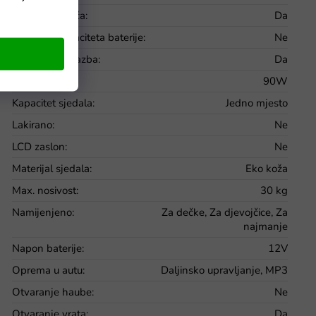
Glazbena ploča
:
Da
Indikator kapaciteta baterije
:
Ne
Integrirana glazba
:
Da
Jačina motora
:
90W
Kapacitet sjedala
:
Jedno mjesto
Lakirano
:
Ne
LCD zaslon
:
Ne
Materijal sjedala
:
Eko koža
Max. nosivost
:
30 kg
Namijenjeno
:
Za dečke, Za djevojčice, Za
najmanje
Napon baterije
:
12V
Oprema u autu
:
Daljinsko upravljanje, MP3
Otvaranje haube
:
Ne
Otvaranje vrata
:
Da