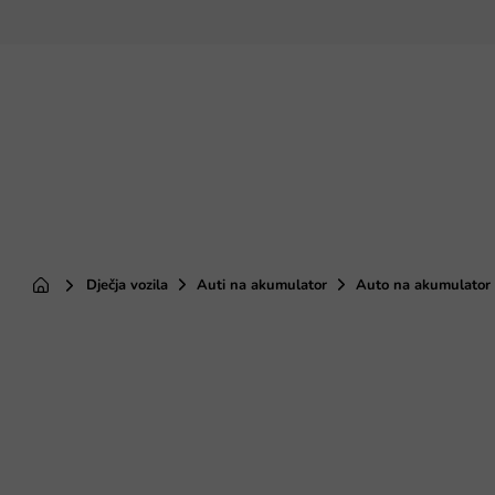
Preskoči
na
sadržaj
Dječja vozila
Auti na akumulator
Auto na akumulator C
Početna