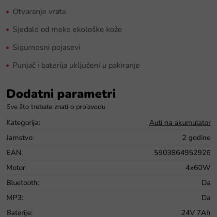
Otvaranje vrata
Sjedalo od meke ekološke kože
Sigurnosni pojasevi
Punjač i baterija uključeni u pakiranje
Dodatni parametri
Kategorija
:
Auti na akumulator
Jamstvo
:
2 godine
EAN
:
5903864952926
Motor
:
4x60W
Bluetooth
:
Da
MP3
:
Da
Baterije
:
24V 7Ah