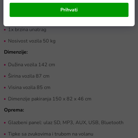
Sigurnosna tipka Stop na daljinskom upravljaču
Prihvati
2x brzina naprijed
1x brzina unatrag
Nosivost vozila 50 kg
Dimenzije:
Dužina vozila 142 cm
Širina vozila 87 cm
Visina vozila 85 cm
Dimenzije pakiranja 150 x 82 x 46 cm
Oprema:
Glazbeni panel: ulaz SD, MP3, AUX, USB, Bluetooth
Tipke sa zvukovima i trubom na volanu