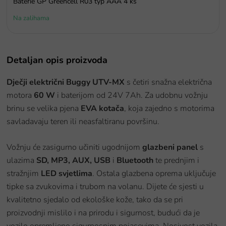
Baterie GP Greencell R03 typ AAA 4 ks
Na zalihama
Detaljan opis proizvoda
Dječji električni Buggy UTV-MX
s četiri snažna električna
motora
60 W
i baterijom od 24V 7Ah. Za udobnu vožnju
brinu se velika pjena
EVA kotača
, koja zajedno s motorima
savladavaju teren ili neasfaltiranu površinu.
Vožnju će zasigurno učiniti ugodnijom
glazbeni panel
s
ulazima
SD, MP3, AUX, USB
i
Bluetooth
te prednjim i
stražnjim
LED svjetlima
. Ostala glazbena oprema uključuje
tipke sa zvukovima i trubom na volanu. Dijete će sjesti u
kvalitetno sjedalo od ekološke kože, tako da se pri
proizvodnji mislilo i na prirodu i sigurnost, budući da je
vozilo opremljeno sigurnosnim pojasevima. Nosivost vozila