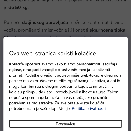
je
do 50 kg
.
Pomoću
daljinskog upravljača
može se kontrolirati brzina
vozila, promijeniti smjer vožnje ili koristiti
sigurnosna tipka
Stop
koja odmah zaustavlja vozilo i isključuje sve njegove
funkcije. Autić se može regulirati i iz upravljača i pomoću
Ova web-stranica koristi kolačiće
papučice za gas. Vozilo je opremljeno funkcijom automatske
kočnice koja se aktivira nakon puštanja noge s papučice za
Kolačiće upotrebljavamo kako bismo personalizirali sadržaj i
gas.
oglase, omogućili značajke društvenih medija i analizirali
promet. Podatke o vašoj upotrebi naše web-lokacije dijelimo s
partnerima za društvene medije, oglašavanje i analizu, a oni ih
Tehnički podaci:
mogu kombinirati s drugim podacima koje ste im pružili ili
koje su prikupili dok ste upotrebljavali njihove usluge. Zakon
Snaga 4x60 W
dopušta spremanje kolačića na vaš uređaj ako je izričito
potreban za rad stranice. Za sve ostale vrste kolačića
Baterija 24V 7Ah
potrebno nam je vaše dopuštenje.
Politika privatnosti
Daljinski upravljač 2,4 GHz
Postavke
3 brzine na daljinskom upravljaču