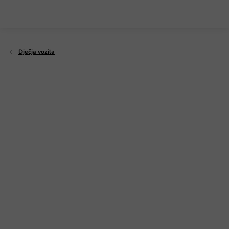
Preskoči
na
sadržaj
Dječja vozila