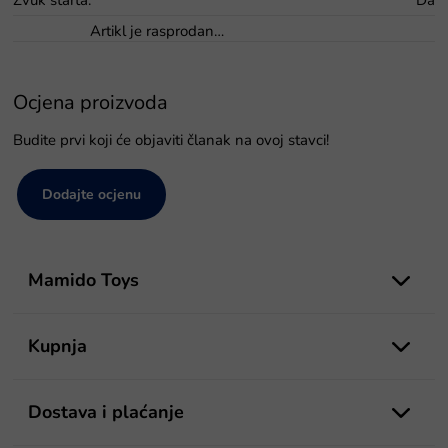
Artikl je rasprodan…
Ocjena proizvoda
Budite prvi koji će objaviti članak na ovoj stavci!
Dodajte ocjenu
P
o
Mamido Toys
d
n
o
Kupnja
ž
j
e
Dostava i plaćanje