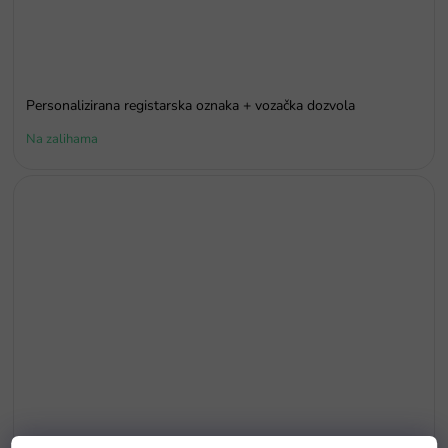
Personalizirana registarska oznaka + vozačka dozvola
Na zalihama