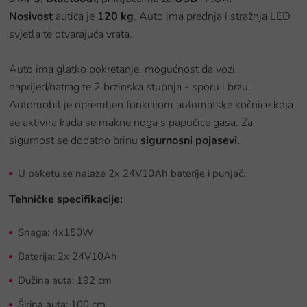
Nosivost
autića je
120 kg
. Auto ima prednja i stražnja LED
svjetla te otvarajuća vrata.
Auto ima glatko pokretanje, mogućnost da vozi
naprijed/natrag te 2 brzinska stupnja - sporu i brzu.
Automobil je opremljen funkcijom automatske kočnice koja
se aktivira kada se makne noga s papučice gasa. Za
sigurnost se dodatno brinu
sigurnosni pojasevi.
U paketu se nalaze 2x 24V10Ah baterije i punjač.
Tehničke specifikacije:
Snaga: 4x150W
Baterija: 2x 24V10Ah
Dužina auta: 192 cm
Širina auta: 100 cm