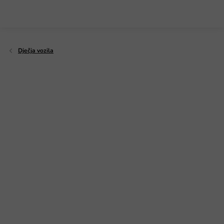
Preskoči
na
sadržaj
Dječja vozila