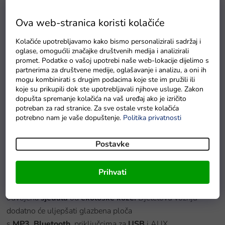
Ova web-stranica koristi kolačiće
Baterie GP Greencell R03 typ AAA 4 ks
Kolačiće upotrebljavamo kako bismo personalizirali sadržaj i
Na zalihama
oglase, omogućili značajke društvenih medija i analizirali
promet. Podatke o vašoj upotrebi naše web-lokacije dijelimo s
partnerima za društvene medije, oglašavanje i analizu, a oni ih
mogu kombinirati s drugim podacima koje ste im pružili ili
Detaljan opis proizvoda
koje su prikupili dok ste upotrebljavali njihove usluge. Zakon
dopušta spremanje kolačića na vaš uređaj ako je izričito
Auto na akumulator Buggy UTV četverosjed
24V
ima
potreban za rad stranice. Za sve ostale vrste kolačića
potrebno nam je vaše dopuštenje.
Politika privatnosti
četiri motora snage
150W,
što znači da autić ima pogon
4x4. Automobil pokreće baterija s kapacitetom 2x
Postavke
24V10Ah
,
a kako bi djeca mogla uživati u dužoj vožnji, u
paketu dolazi dodatna baterija istog kapaciteta kao poklon.
Prihvati
Za udobnu vožnju brinu se pjenasti EVA kotači i četiri
odvojena
sjedala
od
ekološke kože.
Djetetovu vožnju
dodatno će uljepšati glazbena ploča
s
MP3
,
Bluetooth,
priključcima za
USB
i AUX
.