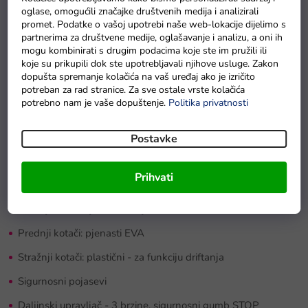
oglase, omogućili značajke društvenih medija i analizirali
Visina podvozja od tla: 12 cm
promet. Podatke o vašoj upotrebi naše web-lokacije dijelimo s
partnerima za društvene medije, oglašavanje i analizu, a oni ih
Sjedalo: 34 x 21 x 30 cm
mogu kombinirati s drugim podacima koje ste im pružili ili
koje su prikupili dok ste upotrebljavali njihove usluge. Zakon
Maksimalna nosivost: 30 kg
dopušta spremanje kolačića na vaš uređaj ako je izričito
Značajke:
potreban za rad stranice. Za sve ostale vrste kolačića
potrebno nam je vaše dopuštenje.
Politika privatnosti
Otvarajuća vrata
Postavke
Glazbena ploča: MP3, USB ulaz i unaprijed postavljene
melodije
Prihvati
Sirena na volanu
Prednja i stražnja LED rasvjeta
Prednji kotači: pjenasti EVA
Stražnji kotači: plastični - za funkciju driftanja
Sigurnosni pojasevi
Daljinski upravljač - 3 brzine, sigurnosni gumb STOP