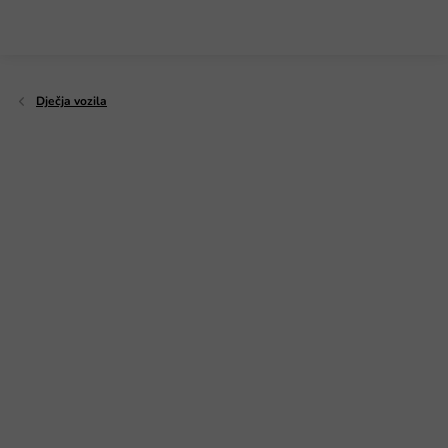
Preskoči
na
sadržaj
Dječja vozila