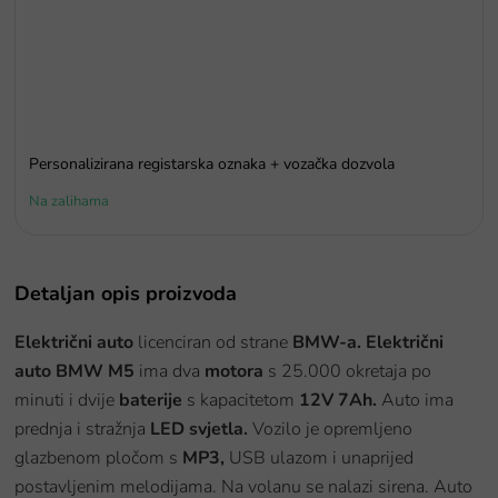
Personalizirana registarska oznaka + vozačka dozvola
Na zalihama
Detaljan opis proizvoda
Električni auto
licenciran od strane
BMW-a.
Električni
auto BMW M5
ima dva
motora
s 25.000 okretaja po
minuti i dvije
baterije
s kapacitetom
12V 7Ah.
Auto ima
prednja i stražnja
LED svjetla.
Vozilo je opremljeno
glazbenom pločom s
MP3,
USB ulazom i unaprijed
postavljenim melodijama. Na volanu se nalazi sirena. Auto