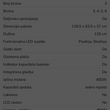
Broj brzina
:
3
Brzina
:
3, 4, 5, 6
Daljinsko upravljanje
:
Da
Dimenzije paketa
:
126,5 x 63,5 x 37 cm
Dužina
:
126 cm
Funkcionalna LED svjetla
:
Prednja, Stražnja
Glatki start
:
Da
Glazbena ploča
:
Da
Indikator kapaciteta baterije
:
Da
Integrirana glazba
:
Da
Jačina motora
:
400W
Kapacitet sjedala
:
Jedno mjesto
Lakirano
:
Ne
LCD zaslon
:
Ne
Licence - marka
:
BMW