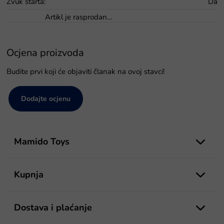
Zvuk starta
:
Da
Artikl je rasprodan…
Ocjena proizvoda
Budite prvi koji će objaviti članak na ovoj stavci!
Dodajte ocjenu
P
o
Mamido Toys
d
n
o
Kupnja
ž
j
e
Dostava i plaćanje