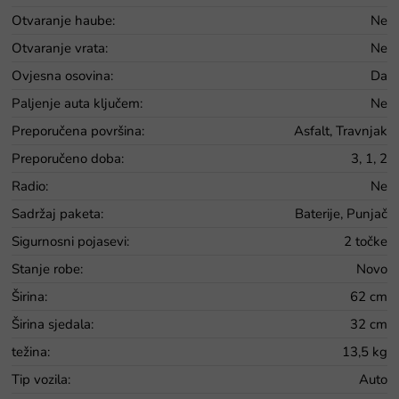
Otvaranje haube
:
Ne
Otvaranje vrata
:
Ne
Ovjesna osovina
:
Da
Paljenje auta ključem
:
Ne
Preporučena površina
:
Asfalt, Travnjak
Preporučeno doba
:
3, 1, 2
Radio
:
Ne
Sadržaj paketa
:
Baterije, Punjač
Sigurnosni pojasevi
:
2 točke
Stanje robe
:
Novo
Širina
:
62 cm
Širina sjedala
:
32 cm
težina
:
13,5 kg
Tip vozila
:
Auto