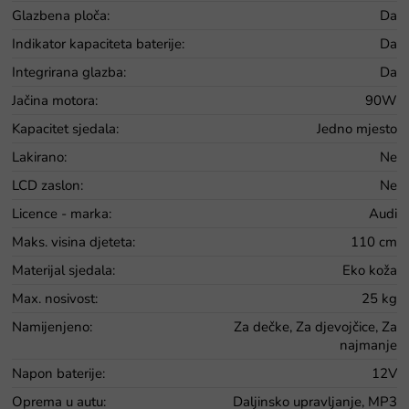
Glazbena ploča
:
Da
Indikator kapaciteta baterije
:
Da
Integrirana glazba
:
Da
Jačina motora
:
90W
Kapacitet sjedala
:
Jedno mjesto
Lakirano
:
Ne
LCD zaslon
:
Ne
Licence - marka
:
Audi
Maks. visina djeteta
:
110 cm
Materijal sjedala
:
Eko koža
Max. nosivost
:
25 kg
Namijenjeno
:
Za dečke, Za djevojčice, Za
najmanje
Napon baterije
:
12V
Oprema u autu
:
Daljinsko upravljanje, MP3