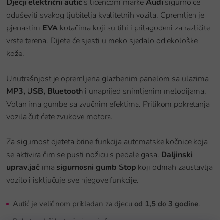
Dječji električni autić
s licencom marke
Audi
sigurno će
oduševiti svakog ljubitelja kvalitetnih vozila. Opremljen je
pjenastim
EVA
kotačima koji su tihi i prilagođeni za različite
vrste terena. Dijete će sjesti u meko sjedalo od ekološke
kože.
Unutrašnjost je opremljena glazbenim panelom sa ulazima
MP3, USB, Bluetooth
i unaprijed snimljenim melodijama.
Volan ima gumbe sa zvučnim efektima. Prilikom pokretanja
vozila čut ćete zvukove motora.
Za sigurnost djeteta brine funkcija automatske kočnice koja
se aktivira čim se pusti nožicu s pedale gasa.
Daljinski
upravljač
ima
sigurnosni gumb Stop
koji odmah zaustavlja
vozilo i isključuje sve njegove funkcije.
Autić je veličinom prikladan za djecu
od 1,5 do 3 godine
.