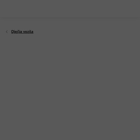
Preskoči
na
sadržaj
Dječja vozila