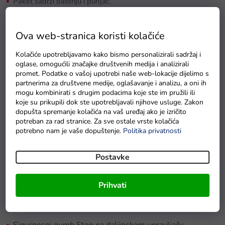
Paket sadrži bateriju i punjač.
Tehnički podaci:
Ova web-stranica koristi kolačiće
Snaga 2x45W
Kolačiće upotrebljavamo kako bismo personalizirali sadržaj i
Baterija 12V 7Ah
oglase, omogućili značajke društvenih medija i analizirali
promet. Podatke o vašoj upotrebi naše web-lokacije dijelimo s
3 brzine na daljinskom upravljaču
partnerima za društvene medije, oglašavanje i analizu, a oni ih
mogu kombinirati s drugim podacima koje ste im pružili ili
Dimenzije vozila 101 x 62 x 51 cm
koje su prikupili dok ste upotrebljavali njihove usluge. Zakon
dopušta spremanje kolačića na vaš uređaj ako je izričito
Brzina 3-5 km/h
potreban za rad stranice. Za sve ostale vrste kolačića
potrebno nam je vaše dopuštenje.
Politika privatnosti
Težina vozila 13,5 kg
Maksimalna nosivost 25 kg
Postavke
Vrijeme punjenja 8 sati
Prihvati
Vrijeme vožnje 1-2 sata
Automatska kočnica nakon puštanja nožice s pedale gasa
Sigurnosni gumb Stop na daljinskom upravljaču