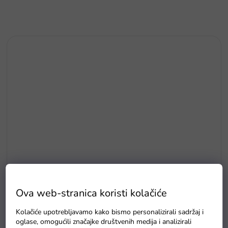
Ova web-stranica koristi kolačiće
E5
Kolačiće upotrebljavamo kako bismo personalizirali sadržaj i
Drvene puzzle s brojevima magnetna šipka i ribice
oglase, omogućili značajke društvenih medija i analizirali