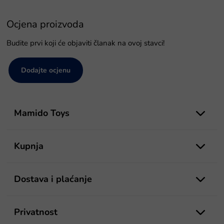
Ocjena proizvoda
Budite prvi koji će objaviti članak na ovoj stavci!
Dodajte ocjenu
P
o
Mamido Toys
d
n
o
Kupnja
ž
j
e
Dostava i plaćanje
Privatnost