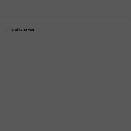
Preskoči
na
sadržaj
Igračke za van