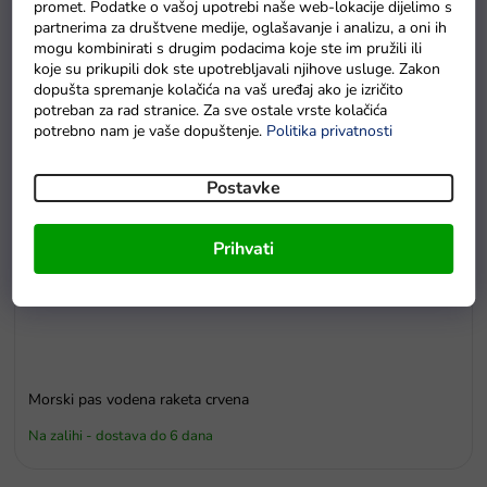
promet. Podatke o vašoj upotrebi naše web-lokacije dijelimo s
Na zalihama
partnerima za društvene medije, oglašavanje i analizu, a oni ih
mogu kombinirati s drugim podacima koje ste im pružili ili
koje su prikupili dok ste upotrebljavali njihove usluge. Zakon
dopušta spremanje kolačića na vaš uređaj ako je izričito
potreban za rad stranice. Za sve ostale vrste kolačića
potrebno nam je vaše dopuštenje.
Politika privatnosti
Postavke
Prihvati
Morski pas vodena raketa crvena
Na zalihi - dostava do 6 dana