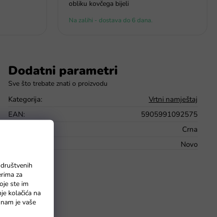
obliku kovčega bijeli
Na zalihi - dostava do 6 dana.
Dodatni parametri
Kategorija
:
Vrtni namještaj
EAN
:
5905991092575
Boja
:
Crna
Stanje robe
:
Novo
 društvenih
erima za
oje ste im
nje kolačića na
o nam je vaše