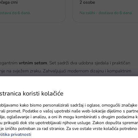
včega crni
2 osobe
dostava do 6 dana.
Na zalihi - dostava do 6 dana.
elegantnim
vrtnim setom
. Set sadrži dva udobna sjedala i praktičan
uštanje na svježem zraku. Zahvaljujući modernom dizajnu i kompaktnim
ranica koristi kolačiće
a čelična konstrukcija s prašnim premazom jamči visoku stabilnost i
5 cm s uklonjivim navlakama za jednostavno održavanje. Stolić je
ebljavamo kako bismo personalizirali sadržaj i oglase, omogućili značajke
 i lako se čisti.
zirali promet. Podatke o vašoj upotrebi naše web-lokacije dijelimo s partn
je, oglašavanje i analizu, a oni ih mogu kombinirati s drugim podacima k
e su prikupili dok ste upotrebljavali njihove usluge. Zakon dopušta sprema
je izričito potreban za rad stranice. Za sve ostale vrste kolačića potrebn
litika privatnosti