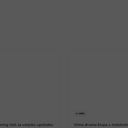
u redu
tering stol za vanjsku upotrebu
Vrtna drvena klupa s metalnim