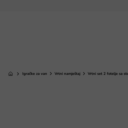
Preskoči
na
sadržaj
Igračke za van
Vrtni namještaj
Vrtni set 2 fotelje sa st
Početna