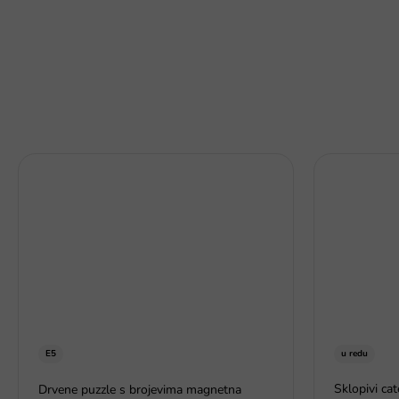
E5
u redu
Sklopivi ca
Drvene puzzle s brojevima magnetna