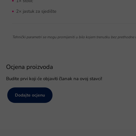
1× stolić
2× jastuk za sjedište
Tehnički parametri se mogu promijeniti u bilo kojem trenutku bez prethodne na
Ocjena proizvoda
Budite prvi koji će objaviti članak na ovoj stavci!
Dodajte ocjenu
P