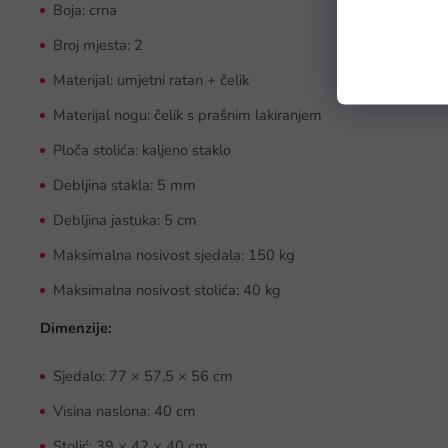
Boja: crna
Broj mjesta: 2
Materijal: umjetni ratan + čelik
Materijal nogu: čelik s prašnim lakiranjem
Ploča stolića: kaljeno staklo
Debljina stakla: 5 mm
Debljina jastuka: 5 cm
Maksimalna nosivost sjedala: 150 kg
Maksimalna nosivost stolića: 40 kg
Dimenzije:
Sjedalo: 77 × 57,5 × 56 cm
Visina naslona: 40 cm
Stolić: 39 × 42 × 40 cm