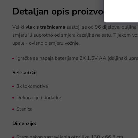
Detaljan opis proizvoda
Veliki
vlak s tračnicama
sastoji se od 96 dijelova, duljina
smjeru ili suprotno od smjera kazaljke na satu. Tijekom vož
upale - ovisno o smjeru vožnje.
Igračka se napaja baterijama 2X 1,5V AA (daljinski upra
Set sadrži:
3x lokomotiva
Dekoracije i dodatke
Stanica
Dimenzije:
Staza nakon sastavljanja otprilike 130 x 66,5 cm