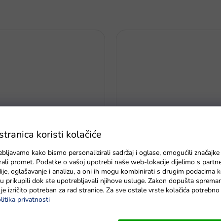
ranica koristi kolačiće
ebljavamo kako bismo personalizirali sadržaj i oglase, omogućili značajke
Model vlaka kolekcionar 1:48 
Greencell R6 typ AA 4 ks
zirali promet. Podatke o vašoj upotrebi naše web-lokacije dijelimo s partn
srebrna
je, oglašavanje i analizu, a oni ih mogu kombinirati s drugim podacima k
e su prikupili dok ste upotrebljavali njihove usluge. Zakon dopušta sprema
Na zalihi - dostava do 6 dana
je izričito potreban za rad stranice. Za sve ostale vrste kolačića potrebn
litika privatnosti