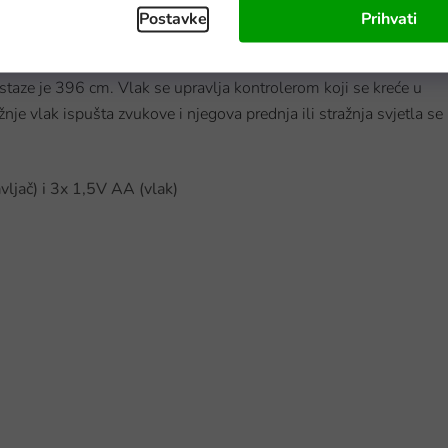
Postavke
Prihvati
 staze je 396 cm. Vlak se upravlja kontrolerom koji se kreće u
nje vlak ispušta zvukove i njegova prednja ili stražnja svjetla se
vljač) i 3x 1,5V AA (vlak)