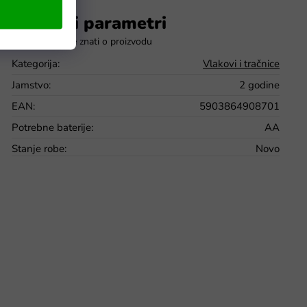
Dodatni parametri
Kategorija
:
Vlakovi i tračnice
Jamstvo
:
2 godine
EAN
:
5903864908701
Potrebne baterije
:
AA
Stanje robe
:
Novo