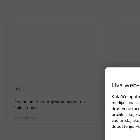
Ova web-st
E5
Kolačiće upotr
Baterie GP 
Drvene puzzle s brojevima magnetna
medija i anali
šipka i ribice
društvene medi
pružili ili koj
Na zalihama
Na zalihama
vaš uređaj ako 
dopuštenje.
Po