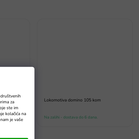
 društvenih
metalik
Lokomotiva domino 105 kom
erima za
oje ste im
nje kolačića na
Na zalihi - dostava do 6 dana.
o nam je vaše