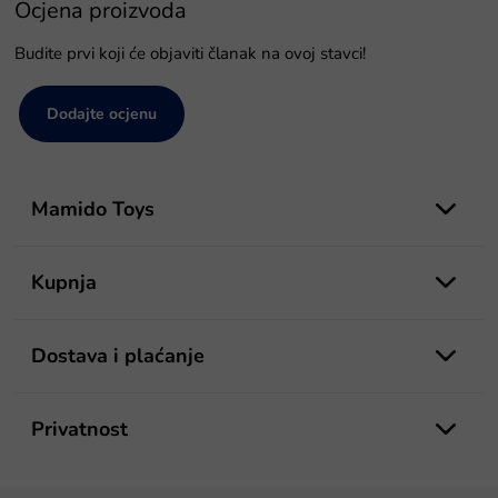
Ocjena proizvoda
Budite prvi koji će objaviti članak na ovoj stavci!
Dodajte ocjenu
P
o
Mamido Toys
d
n
o
Kupnja
ž
j
e
Dostava i plaćanje
Privatnost