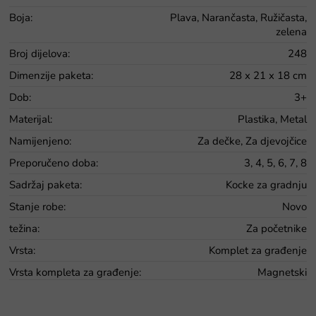
Boja
:
Plava, Narančasta, Ružičasta,
zelena
Broj dijelova
:
248
Dimenzije paketa
:
28 x 21 x 18 cm
Dob
:
3+
Materijal
:
Plastika, Metal
Namijenjeno
:
Za dečke, Za djevojčice
Preporučeno doba
:
3, 4, 5, 6, 7, 8
Sadržaj paketa
:
Kocke za gradnju
Stanje robe
:
Novo
težina
:
Za početnike
Vrsta
:
Komplet za građenje
Vrsta kompleta za građenje
:
Magnetski