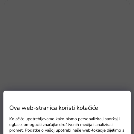
E5
Drvene puzzle s brojevima magnetna šipka i ribice
Ova web-stranica koristi kolačiće
Na zalihama
Kolačiće upotrebljavamo kako bismo personalizirali sadržaj i
oglase, omogućili značajke društvenih medija i analizirali
promet. Podatke o vašoj upotrebi naše web-lokacije dijelimo s