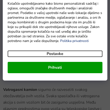
Kolačiće upotrebljavamo kako bismo personalizirali sadržaj i
oglase, omogućili značajke društvenih medija i analizirali
promet. Podatke o vašoj upotrebi naše web-lokacije dijelimo s
partnerima za društvene medije, oglašavanje i analizu, a oni ih
mogu kombinirati s drugim podacima koje ste im pružili ili
koje su prikupili dok ste upotrebljavali njihove usluge. Zakon
dopušta spremanje kolačića na vaš uređaj ako je izričito
potreban za rad stranice. Za sve ostale vrste kolačića
potrebno nam je vaše dopuštenje.
Politika privatnosti
Baterie GP Greencell R6 typ AA 4 ks
Postavke
Na zalihama
Prihvati
Detaljan opis proizvoda
Vatrogasni kamion
sigurno će razveseliti svakog
obožavatelja ovih vozila. Svaka spasilačka ili vatrogasna
akcija s ovim vozilom bit će zasigurno uspješna. Među
glavnim prednostima ovog vozila su teleskopske ljestve i