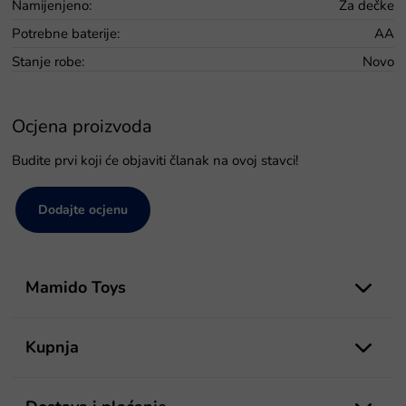
Namijenjeno
:
Za dečke
Potrebne baterije
:
AA
Stanje robe
:
Novo
Ocjena proizvoda
Budite prvi koji će objaviti članak na ovoj stavci!
Dodajte ocjenu
P
o
Mamido Toys
d
n
o
Kupnja
ž
j