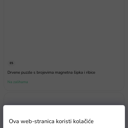
E5
Drvene puzzle s brojevima magnetna šipka i ribice
Na zalihama
Ova web-stranica koristi kolačiće