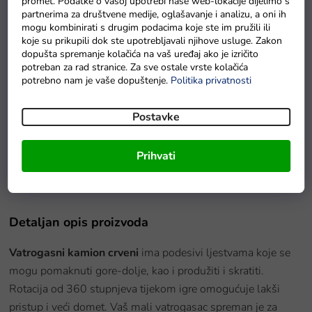
promet. Podatke o vašoj upotrebi naše web-lokacije dijelimo s
partnerima za društvene medije, oglašavanje i analizu, a oni ih
mogu kombinirati s drugim podacima koje ste im pružili ili
koje su prikupili dok ste upotrebljavali njihove usluge. Zakon
dopušta spremanje kolačića na vaš uređaj ako je izričito
potreban za rad stranice. Za sve ostale vrste kolačića
potrebno nam je vaše dopuštenje.
Politika privatnosti
Postavke
Vojni avion UNITED HW-605 sivi
Prihvati
Na zalihi - dostava do 6 dana
Detaljan opis proizvoda
Vatrogasni kamion crveni
ima podesivi ljestvama koje se
mogu pomaknuti gore-dolje, kao i produžiti i skratiti.
Rotacija od 360 stupnjeva tijekom igre omogućuje lakši
pristup i veći domet. Vaš mali vatrogasac spreman je za