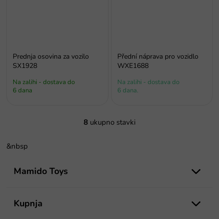
Prednja osovina za vozilo
Přední náprava pro vozidlo
SX1928
WXE1688
Na zalihi - dostava do
Na zalihi - dostava do
6 dana
6 dana.
8
ukupno stavki
K
o
n
&nbsp
t
P
r
o
Mamido Toys
o
d
l
e
n
l
o
Kupnja
i
ž
s