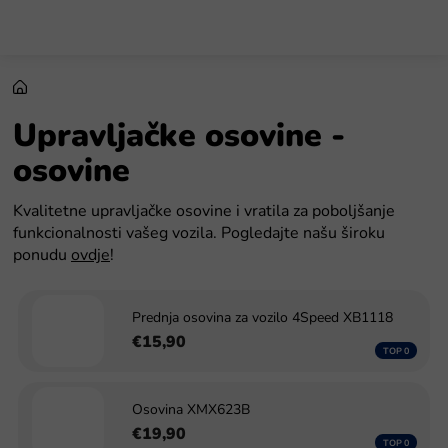
Preskoči
na
sadržaj
Upravljačke osovine -
osovine
Kvalitetne upravljačke osovine i vratila za poboljšanje
funkcionalnosti vašeg vozila. Pogledajte našu široku
ponudu
ovdje
!
Prednja osovina za vozilo 4Speed XB1118
€15,90
Osovina XMX623B
€19,90