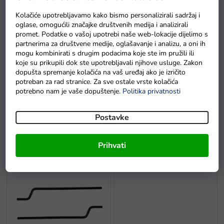
r
o
Kolačiće upotrebljavamo kako bismo personalizirali sadržaj i
i
oglase, omogućili značajke društvenih medija i analizirali
P
z
promet. Podatke o vašoj upotrebi naše web-lokacije dijelimo s
o
v
partnerima za društvene medije, oglašavanje i analizu, a oni ih
mogu kombinirati s drugim podacima koje ste im pružili ili
p
o
koje su prikupili dok ste upotrebljavali njihove usluge. Zakon
i
d
dopušta spremanje kolačića na vaš uređaj ako je izričito
s
a
potreban za rad stranice. Za sve ostale vrste kolačića
p
potrebno nam je vaše dopuštenje.
Politika privatnosti
r
o
Prednja osovina za auto na
Prednja osovina za auto na
Postavke
i
akumulator Ford Ranger
akumulator XMX603 Buggy
z
Na zalihi - dostava do
Na zalihi - dostava do
v
Prihvati
6 dana.
6 dana
o
d
a