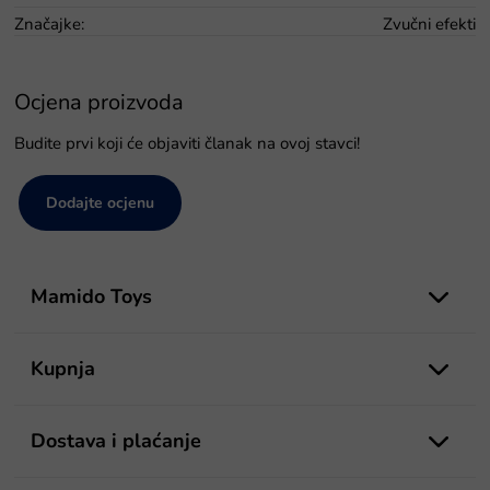
Značajke
:
Zvučni efekti
Ocjena proizvoda
Budite prvi koji će objaviti članak na ovoj stavci!
Dodajte ocjenu
P
o
Mamido Toys
d
n
o
Kupnja
ž
j
e
Dostava i plaćanje