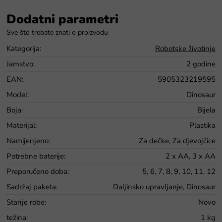
Dodatni parametri
Kategorija
:
Robotske životinje
Jamstvo
:
2 godine
EAN
:
5905323219595
Model
:
Dinosaur
Boja
:
Bijela
Materijal
:
Plastika
Namijenjeno
:
Za dečke, Za djevojčice
Potrebne baterije
:
2 x AA, 3 x AA
Preporučeno doba
:
5, 6, 7, 8, 9, 10, 11, 12
Sadržaj paketa
:
Daljinsko upravljanje, Dinosaur
Stanje robe
:
Novo
težina
:
1 kg