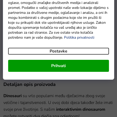
oglase, omogućili značajke društvenih medija i analizirali
promet. Podatke o vašoj upotrebi naše web-lokacije dijelimo s
partnerima za društvene medije, oglašavanje i analizu, a oni ih
mogu kombinirati s drugim podacima koje ste im pružili ili
koje su prikupili dok ste upotrebljavali njihove usluge. Zakon
dopušta spremanje kolačića na vaš uređaj ako je izričito
potreban za rad stranice. Za sve ostale vrste kolačića
potrebno nam je vaše dopuštenje.
Politika privatnosti
Postavke
Baterie GP Greencell R6 typ AA 4 ks
Na zalihama
Prihvati
Detaljan opis proizvoda
Dinosauri
su vrlo popularni među dječacima zbog svoje
veličine i tajanstvenosti. U ovoj dobi djeca također žele imati
svoje prve životinje. S našim
interaktivnim dinosaurom
možete ostvariti dva dječja sna odjednom!