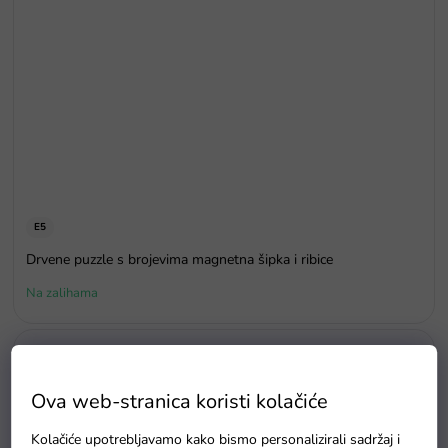
E5
Drvene puzzle s brojevima magnetna šipka i ribice
Na zalihama
Ova web-stranica koristi kolačiće
Kolačiće upotrebljavamo kako bismo personalizirali sadržaj i