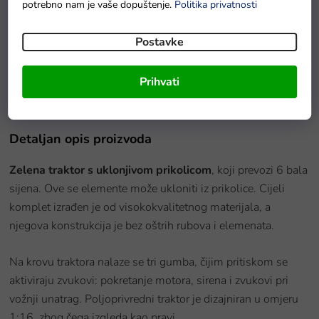
potrebno nam je vaše dopuštenje.
Politika privatnosti
Postavke
Vesmirska raketa Space mission s dodacima
Na zalihi - dostava do 6 dana.
Prihvati
Detaljan opis proizvoda
Zelena traktor s uklonjivom prikolicom
, koji prevozi 6 bala
sijena. Ove se elemente može ukloniti iz prikolice. Cijeli
komplet izrađen je od visokokvalitetnog materijala, a
njegova konstrukcija je bez oštrih rubova i elemenata.
Na krovu traktora nalaze se tri gumba, čijim pritiskom se
aktiviraju zvukovi: pokretanje motora, sirena i zvukovi pri
vožnji unatrag.
Poljoprivredni traktor je dizajniran u omjeru
1:16, zbog čega izgleda kao pravi.