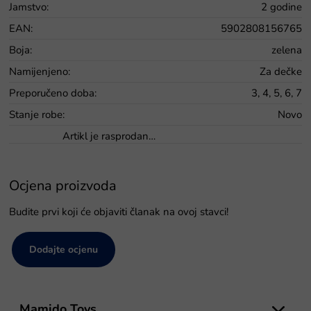
Jamstvo
:
2 godine
EAN
:
5902808156765
Boja
:
zelena
Namijenjeno
:
Za dečke
Preporučeno doba
:
3, 4, 5, 6, 7
Stanje robe
:
Novo
Artikl je rasprodan…
Ocjena proizvoda
Budite prvi koji će objaviti članak na ovoj stavci!
Dodajte ocjenu
P
o
Mamido Toys