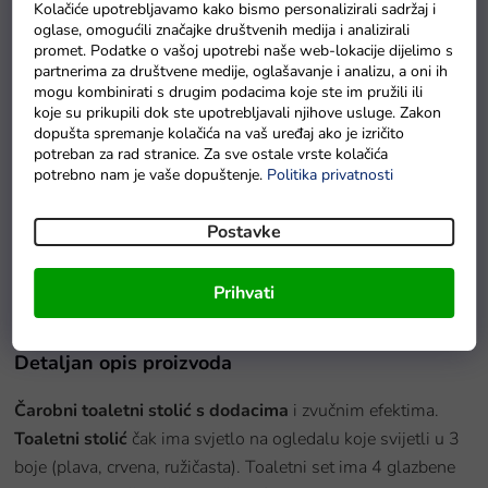
Kolačiće upotrebljavamo kako bismo personalizirali sadržaj i
oglase, omogućili značajke društvenih medija i analizirali
promet. Podatke o vašoj upotrebi naše web-lokacije dijelimo s
partnerima za društvene medije, oglašavanje i analizu, a oni ih
mogu kombinirati s drugim podacima koje ste im pružili ili
koje su prikupili dok ste upotrebljavali njihove usluge. Zakon
dopušta spremanje kolačića na vaš uređaj ako je izričito
potreban za rad stranice. Za sve ostale vrste kolačića
potrebno nam je vaše dopuštenje.
Politika privatnosti
Postavke
Baterie GP Greencell R6 typ AA 4 ks
Na zalihama
Prihvati
Detaljan opis proizvoda
Čarobni toaletni stolić s dodacima
i zvučnim efektima.
Toaletni stolić
čak ima svjetlo na ogledalu koje svijetli u 3
boje (plava, crvena, ružičasta). Toaletni set ima 4 glazbene