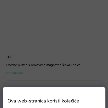
E5
Drvene puzzle s brojevima magnetna šipka i ribice
Na zalihama
Ova web-stranica koristi kolačiće