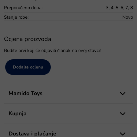
Preporučeno doba
:
3, 4, 5, 6, 7, 8
Stanje robe
:
Novo
Ocjena proizvoda
Budite prvi koji će objaviti članak na ovoj stavci!
Dodajte ocjenu
P
o
Mamido Toys
d
n
o
Kupnja
ž
j
e
Dostava i plaćanje