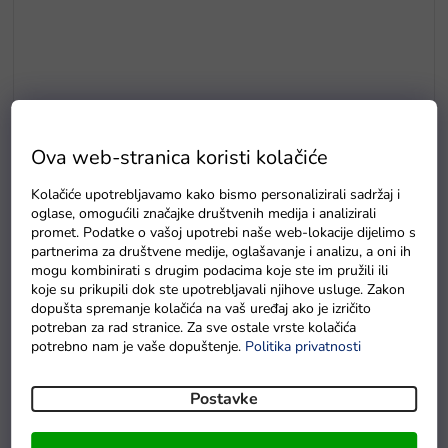
Ova web-stranica koristi kolačiće
E5
Kolačiće upotrebljavamo kako bismo personalizirali sadržaj i
Drvene puzzle s brojevima magnetna šipka i ribice
oglase, omogućili značajke društvenih medija i analizirali
promet. Podatke o vašoj upotrebi naše web-lokacije dijelimo s
Na zalihama
partnerima za društvene medije, oglašavanje i analizu, a oni ih
mogu kombinirati s drugim podacima koje ste im pružili ili
koje su prikupili dok ste upotrebljavali njihove usluge. Zakon
dopušta spremanje kolačića na vaš uređaj ako je izričito
potreban za rad stranice. Za sve ostale vrste kolačića
potrebno nam je vaše dopuštenje.
Politika privatnosti
Postavke