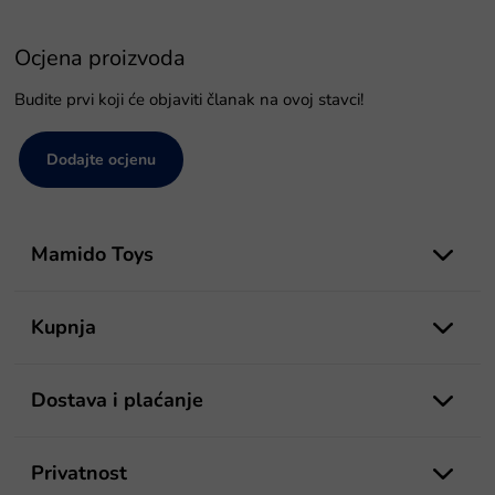
Ocjena proizvoda
Budite prvi koji će objaviti članak na ovoj stavci!
Dodajte ocjenu
P
o
Mamido Toys
d
n
o
Kupnja
ž
j
e
Dostava i plaćanje
Privatnost