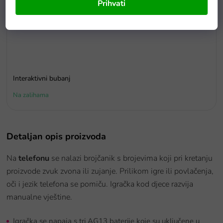
Prihvati
Interaktivni bubanj
Na zalihama
Detaljan opis proizvoda
Na
telefonu
se nalazi brojčanik s brojevima koji pri kretanju
proizvode zvuk zvona ili zujanje. Prilikom igre ili povlačenja,
oči i jezik telefona se pomiču. Igračka kod djece razvija
manualne vještine.
Igračka se napaja s tri AG13 baterije koje su uključene u