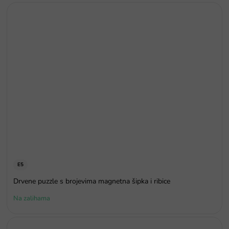
E5
Drvene puzzle s brojevima magnetna šipka i ribice
Na zalihama