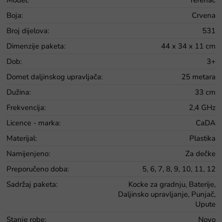
Boja
:
Crvena
Broj dijelova
:
531
Dimenzije paketa
:
44 x 34 x 11 cm
Dob
:
3+
Domet daljinskog upravljača
:
25 metara
Dužina
:
33 cm
Frekvencija
:
2,4 GHz
Licence - marka
:
CaDA
Materijal
:
Plastika
Namijenjeno
:
Za dečke
Preporučeno doba
:
5, 6, 7, 8, 9, 10, 11, 12
Sadržaj paketa
:
Kocke za gradnju, Baterije,
Daljinsko upravljanje, Punjač,
Upute
Stanje robe
:
Novo