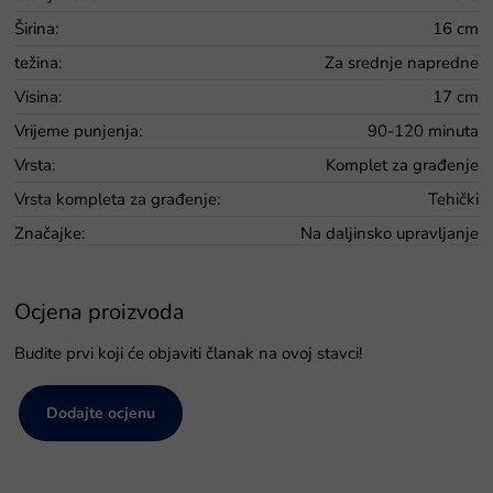
Širina
:
16 cm
težina
:
Za srednje napredne
Visina
:
17 cm
Vrijeme punjenja
:
90-120 minuta
Vrsta
:
Komplet za građenje
Vrsta kompleta za građenje
:
Tehički
Značajke
:
Na daljinsko upravljanje
Ocjena proizvoda
Budite prvi koji će objaviti članak na ovoj stavci!
Dodajte ocjenu
P