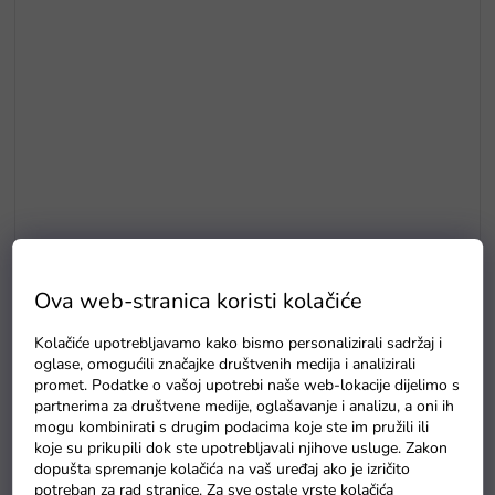
Ova web-stranica koristi kolačiće
Technic set za gradnju sportski auto Pagani Huayra 1:8 Rastar
Kolačiće upotrebljavamo kako bismo personalizirali sadržaj i
oglase, omogućili značajke društvenih medija i analizirali
Na zalihi - dostava do 6 dana.
promet. Podatke o vašoj upotrebi naše web-lokacije dijelimo s
partnerima za društvene medije, oglašavanje i analizu, a oni ih
mogu kombinirati s drugim podacima koje ste im pružili ili
koje su prikupili dok ste upotrebljavali njihove usluge. Zakon
Detaljan opis proizvoda
dopušta spremanje kolačića na vaš uređaj ako je izričito
potreban za rad stranice. Za sve ostale vrste kolačića