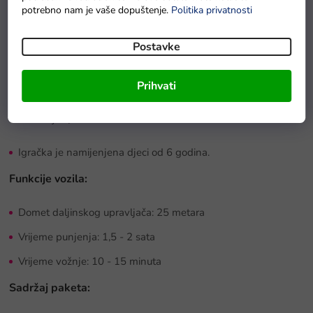
Stavebnica CaDA technic
je izvrstan poklon za kreativnu
potrebno nam je vaše dopuštenje.
Politika privatnosti
djecu. Igračka pomaže u razvoju dječje mašte, dok
istovremeno poboljšava njihove manuelne i tehničke
Postavke
vještine. Stavebnica se sastoji od 531 dijela izrađenih od
sigurnih i certificiranih materijala.
Složeni model moguće je
Prihvati
kontrolirati
daljinskim upravljačem
R/C
, koji radi na
frekvenciji
2,4 GHz
.
Igračka je namijenjena djeci od 6 godina.
Funkcije vozila:
Domet daljinskog upravljača: 25 metara
Vrijeme punjenja: 1,5 - 2 sata
Vrijeme vožnje: 10 - 15 minuta
Sadržaj paketa: