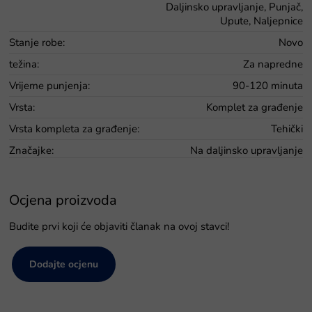
Daljinsko upravljanje, Punjač,
Upute, Naljepnice
Stanje robe
:
Novo
težina
:
Za napredne
Vrijeme punjenja
:
90-120 minuta
Vrsta
:
Komplet za građenje
Vrsta kompleta za građenje
:
Tehički
Značajke
:
Na daljinsko upravljanje
Ocjena proizvoda
Budite prvi koji će objaviti članak na ovoj stavci!
Dodajte ocjenu
P