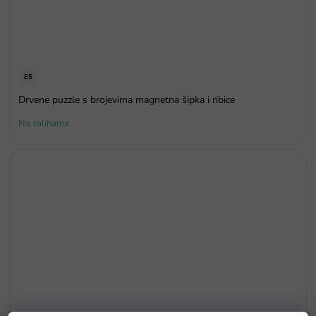
E5
Drvene puzzle s brojevima magnetna šipka i ribice
Na zalihama