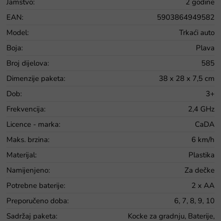
Jamstvo
:
2 godine
EAN
:
5903864949582
Model
:
Trkaći auto
Boja
:
Plava
Broj dijelova
:
585
Dimenzije paketa
:
38 x 28 x 7,5 cm
Dob
:
3+
Frekvencija
:
2,4 GHz
Licence - marka
:
CaDA
Maks. brzina
:
6 km/h
Materijal
:
Plastika
Namijenjeno
:
Za dečke
Potrebne baterije
:
2 x AA
Preporučeno doba
:
6, 7, 8, 9, 10
Sadržaj paketa
:
Kocke za gradnju, Baterije,