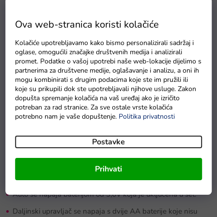
Ova web-stranica koristi kolačiće
Kolačiće upotrebljavamo kako bismo personalizirali sadržaj i
Baterie GP Greencell R6 typ AA 4 ks
oglase, omogućili značajke društvenih medija i analizirali
Na zalihama
promet. Podatke o vašoj upotrebi naše web-lokacije dijelimo s
partnerima za društvene medije, oglašavanje i analizu, a oni ih
mogu kombinirati s drugim podacima koje ste im pružili ili
koje su prikupili dok ste upotrebljavali njihove usluge. Zakon
dopušta spremanje kolačića na vaš uređaj ako je izričito
Detaljan opis proizvoda
potreban za rad stranice. Za sve ostale vrste kolačića
potrebno nam je vaše dopuštenje.
Politika privatnosti
Tehnički set za gradnju R/C auto na daljinsko upravljanje
sadrži
585
dijelova. Maksimalna brzina automobila je
6
Postavke
km/h
. Auto ima sjedalo koje se može katapultirati. Igrajući
se s ovim setom, dijete razvija tehničko razmišljanje i finu
Prihvati
motoriku.
Auto se napaja baterijom od 3,6V koja je uključena u set.
Daljinski upravljač se napaja s dvije AA baterije koje nisu