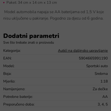
Paket: 34 cm x 14 cm x 13 cm
Model automobila napaja se AA baterijama od 1,5 V koje
nisu uključene u pakiranje.
Pogodno za djecu od 6 godina.
Dodatni parametri
Kategorija
:
Autići na daljinsko upravljanje
EAN
:
5904665991190
Model
:
Sportski auto
Boja
:
Srebrna
Mjerilo
:
1:18
Namijenjeno
:
Za dečke
Potrebne baterije
:
AA
Preporučeno doba
:
3, 4, 5