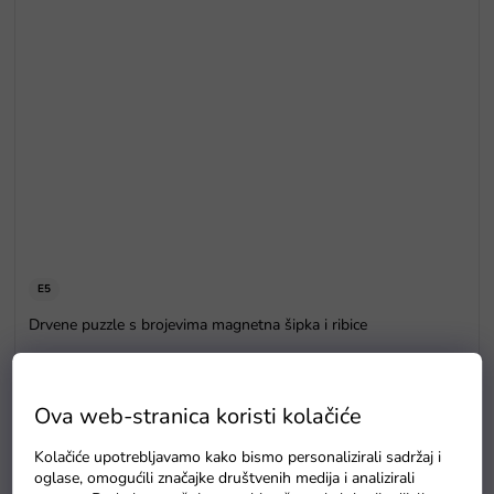
E5
Drvene puzzle s brojevima magnetna šipka i ribice
Na zalihama
Ova web-stranica koristi kolačiće
Kolačiće upotrebljavamo kako bismo personalizirali sadržaj i
oglase, omogućili značajke društvenih medija i analizirali