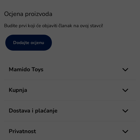
Ocjena proizvoda
Budite prvi koji će objaviti članak na ovoj stavci!
Dodajte ocjenu
P
o
Mamido Toys
d
n
o
Kupnja
ž
j
e
Dostava i plaćanje
Privatnost