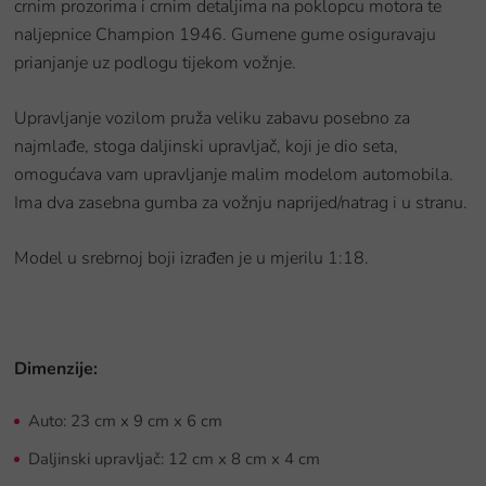
crnim prozorima i crnim detaljima na poklopcu motora te
naljepnice Champion 1946. Gumene gume osiguravaju
prianjanje uz podlogu tijekom vožnje.
Upravljanje vozilom pruža veliku zabavu posebno za
najmlađe, stoga daljinski upravljač, koji je dio seta,
omogućava vam upravljanje malim modelom automobila.
Ima dva zasebna gumba za vožnju naprijed/natrag i u stranu.
Model u srebrnoj boji izrađen je u mjerilu 1:18.
Dimenzije:
Auto: 23 cm x 9 cm x 6 cm
Daljinski upravljač: 12 cm x 8 cm x 4 cm