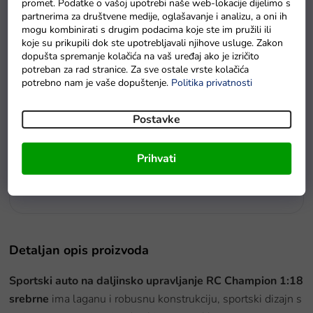
promet. Podatke o vašoj upotrebi naše web-lokacije dijelimo s
partnerima za društvene medije, oglašavanje i analizu, a oni ih
mogu kombinirati s drugim podacima koje ste im pružili ili
koje su prikupili dok ste upotrebljavali njihove usluge. Zakon
dopušta spremanje kolačića na vaš uređaj ako je izričito
potreban za rad stranice. Za sve ostale vrste kolačića
potrebno nam je vaše dopuštenje.
Politika privatnosti
Postavke
Prihvati
Baterie GP Greencell R6 typ AA 4 ks
Na zalihama
Detaljan opis proizvoda
Sportski auto na daljinsko upravljanje RC Champion 1:18
srebrne
ima laganu i robusnu konstrukciju, sportski dizajn s