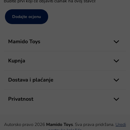
Budite prvi koji će objaviti članak na ovoj stavci!
Dodajte ocjenu
P
o
Mamido Toys
d
n
o
Kupnja
ž
j
e
Dostava i plaćanje
Privatnost
Autorsko pravo 2026
Mamido Toys
. Sva prava pridržana.
Uredi