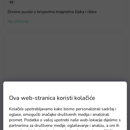
E5
Drvene puzzle s brojevima magnetna šipka i ribice
Na zalihama
Ova web-stranica koristi kolačiće
Kolačiće upotrebljavamo kako bismo personalizirali sadržaj i
oglase, omogućili značajke društvenih medija i analizirali
promet. Podatke o vašoj upotrebi naše web-lokacije dijelimo s
partnerima za društvene medije, oglašavanje i analizu, a oni ih
Traktor s prikolicom 65 cm