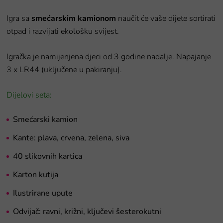
Igra sa
smećarskim kamionom
naučit će vaše dijete sortirati
otpad i razvijati ekološku svijest.
Igračka je namijenjena djeci od 3 godine nadalje. Napajanje
3 x LR44 (uključene u pakiranju).
Dijelovi seta:
Smećarski kamion
Kante: plava, crvena, zelena, siva
40 slikovnih kartica
Karton kutija
Ilustrirane upute
Odvijač: ravni, križni, ključevi šesterokutni