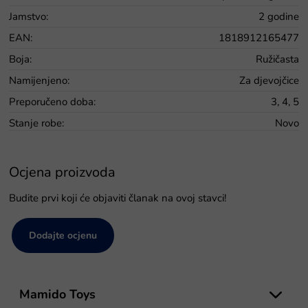
Jamstvo
:
2 godine
EAN
:
1818912165477
Boja
:
Ružičasta
Namijenjeno
:
Za djevojčice
Preporučeno doba
:
3, 4, 5
Stanje robe
:
Novo
Ocjena proizvoda
Budite prvi koji će objaviti članak na ovoj stavci!
Dodajte ocjenu
P
o
Mamido Toys