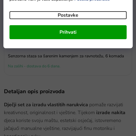
Postavke
Prihvati
Senzorna staza sa šarenim kamenjem za ravnotežu, 6 komada
Na zalihi - dostava do 6 dana.
Detaljan opis proizvoda
Dječji set za izradu vlastitih narukvica
pomaže razvijati
kreativnost, originalnost i vještine.
Tijekom
izrade nakita
djeca koriste svoju maštu, estetski osjećaj, istovremeno
jačajući manualne vještine, razvijajući finu motoriku i