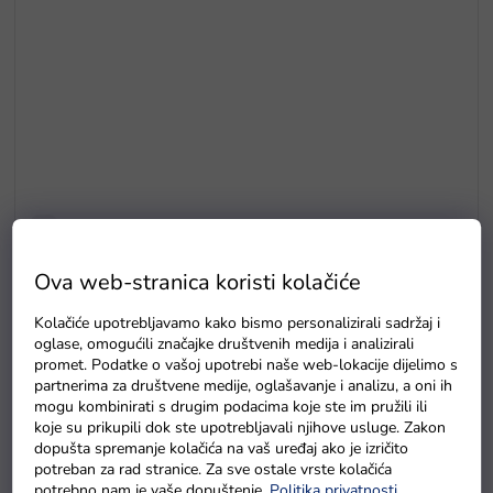
E5
Drvene puzzle s brojevima magnetna šipka i ribice
Ova web-stranica koristi kolačiće
Na zalihama
Kolačiće upotrebljavamo kako bismo personalizirali sadržaj i
oglase, omogućili značajke društvenih medija i analizirali
promet. Podatke o vašoj upotrebi naše web-lokacije dijelimo s
partnerima za društvene medije, oglašavanje i analizu, a oni ih
mogu kombinirati s drugim podacima koje ste im pružili ili
koje su prikupili dok ste upotrebljavali njihove usluge. Zakon
dopušta spremanje kolačića na vaš uređaj ako je izričito
potreban za rad stranice. Za sve ostale vrste kolačića
potrebno nam je vaše dopuštenje.
Politika privatnosti