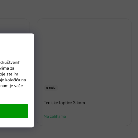
 društvenih
erima za
oje ste im
nje kolačića na
o nam je vaše
u redu
opta s
Teniske loptice 3 kom
Na zalihama