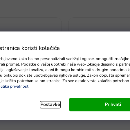
ranica koristi kolačiće
ebljavamo kako bismo personalizirali sadržaj i oglase, omogućili značajke
zirali promet. Podatke o vašoj upotrebi naše web-lokacije dijelimo s partn
je, oglašavanje i analizu, a oni ih mogu kombinirati s drugim podacima k
e su prikupili dok ste upotrebljavali njihove usluge. Zakon dopušta sprema
je izričito potreban za rad stranice. Za sve ostale vrste kolačića potrebn
litika privatnosti
Svjetleća narančasta gumena l
ka LED svjetiljka s baterijom
listićima 24 cm
je
Postavke
Prihvati
dostava do 6 dana.
Na zalihi - dostava do 6 dana