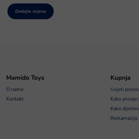
Dodajte ocjenu
P
o
d
n
o
Mamido Toys
Kupnja
ž
O nama
Uvjeti poslo
j
e
Kontakt
Kako provjer
Kako dijelim
Reklamacija