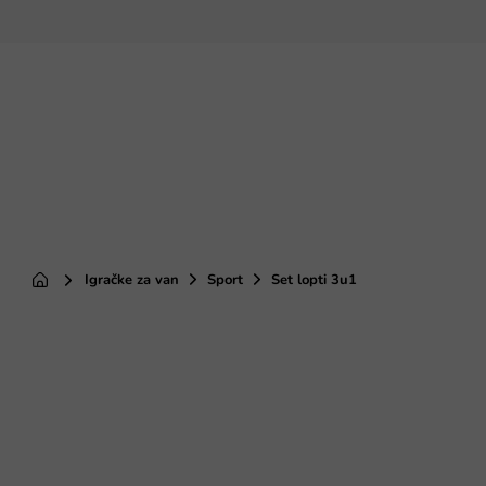
Preskoči
na
sadržaj
Igračke za van
Sport
Set lopti 3u1
Početna