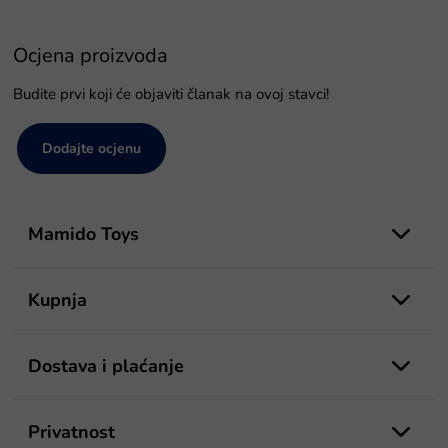
Ocjena proizvoda
Budite prvi koji će objaviti članak na ovoj stavci!
Dodajte ocjenu
P
o
Mamido Toys
d
n
o
Kupnja
ž
j
e
Dostava i plaćanje
Privatnost