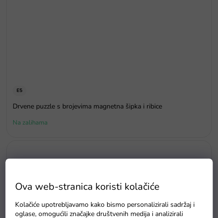
E5
Drvene puzzle s brojevima magnetna šipka i ribice
Na zalihama
Ova web-stranica koristi kolačiće
Kolačiće upotrebljavamo kako bismo personalizirali sadržaj i
oglase, omogućili značajke društvenih medija i analizirali