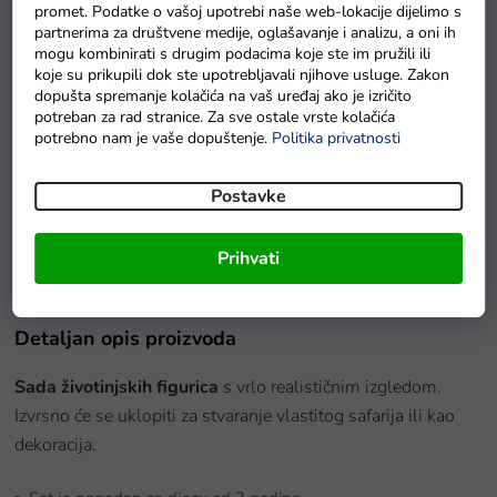
promet. Podatke o vašoj upotrebi naše web-lokacije dijelimo s
partnerima za društvene medije, oglašavanje i analizu, a oni ih
mogu kombinirati s drugim podacima koje ste im pružili ili
koje su prikupili dok ste upotrebljavali njihove usluge. Zakon
dopušta spremanje kolačića na vaš uređaj ako je izričito
potreban za rad stranice. Za sve ostale vrste kolačića
potrebno nam je vaše dopuštenje.
Politika privatnosti
u redu
Postavke
Trakasti pingvin
U roku od 7 radnih dana
Prihvati
Detaljan opis proizvoda
Sada životinjskih figurica
s vrlo realističnim izgledom.
Izvrsno će se uklopiti za stvaranje vlastitog safarija ili kao
dekoracija.