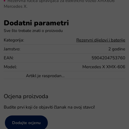
Rezervna ručica upravljača za električno vozilo XMX606
Mercedes X.
Dodatni parametri
Kategorija
:
Rezervni dijelovi i baterije
Jamstvo
:
2 godine
EAN
:
5904204753760
Model
:
Mercedes X XMX-606
Artikl je rasprodan…
Ocjena proizvoda
Budite prvi koji će objaviti članak na ovoj stavci!
Dodajte ocjenu