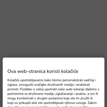
Ova web-stranica koristi kolačiće
E5
Kolačiće upotrebljavamo kako bismo personalizirali sadržaj i
Drvene puzzle s brojevima magnetna šipka i ribice
oglase, omogućili značajke društvenih medija i analizirali
promet. Podatke o vašoj upotrebi naše web-lokacije dijelimo s
Na zalihama
partnerima za društvene medije, oglašavanje i analizu, a oni ih
mogu kombinirati s drugim podacima koje ste im pružili ili
koje su prikupili dok ste upotrebljavali njihove usluge. Zakon