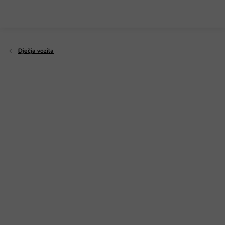
Preskoči
na
sadržaj
Dječja vozila