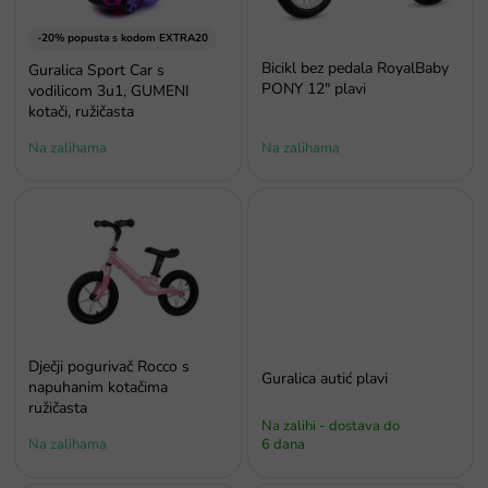
r
o
-20% popusta s kodom EXTRA20
i
Bicikl bez pedala RoyalBaby
Guralica Sport Car s
z
PONY 12" plavi
vodilicom 3u1, GUMENI
v
kotači, ružičasta
o
Na zalihama
Na zalihama
d
a
Dječji pogurivač Rocco s
Guralica autić plavi
napuhanim kotačima
ružičasta
Na zalihi - dostava do
Na zalihama
6 dana