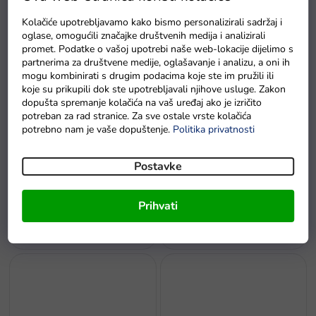
2u1 crveni
žuti
Kolačiće upotrebljavamo kako bismo personalizirali sadržaj i
Na zalihi - dostava do
oglase, omogućili značajke društvenih medija i analizirali
Na zalihama
6 dana.
promet. Podatke o vašoj upotrebi naše web-lokacije dijelimo s
partnerima za društvene medije, oglašavanje i analizu, a oni ih
mogu kombinirati s drugim podacima koje ste im pružili ili
koje su prikupili dok ste upotrebljavali njihove usluge. Zakon
dopušta spremanje kolačića na vaš uređaj ako je izričito
potreban za rad stranice. Za sve ostale vrste kolačića
potrebno nam je vaše dopuštenje.
Politika privatnosti
Postavke
Bicikl bez pedala cross-
Bicikl bez pedala Mercedes
country 3u1 crni
Benz sa zvukovima bijeli
Prihvati
Na zalihi - dostava do
Na zalihi - dostava do
6 dana.
6 dana