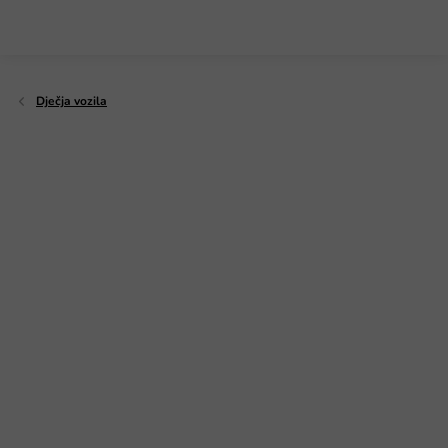
Preskoči
na
sadržaj
Dječja vozila