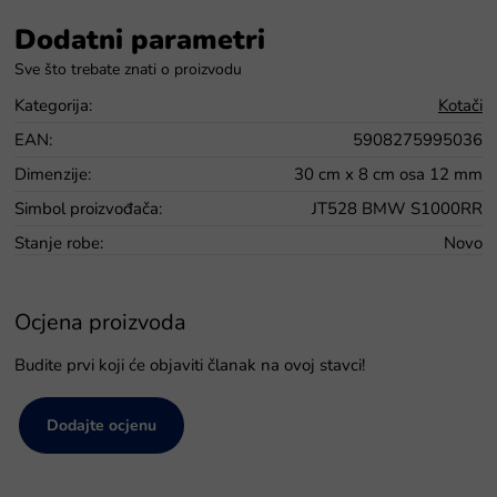
Dodatni parametri
Kategorija
:
Kotači
EAN
:
5908275995036
Dimenzije
:
30 cm x 8 cm osa 12 mm
Simbol proizvođača
:
JT528 BMW S1000RR
Stanje robe
:
Novo
Ocjena proizvoda
Budite prvi koji će objaviti članak na ovoj stavci!
Dodajte ocjenu
P