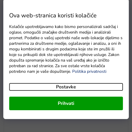
Ova web-stranica koristi kolačiće
Kolačiće upotrebljavamo kako bismo personalizirali sadržaj i
oglase, omogućili značajke društvenih medija i analizirali
promet. Podatke o vašoj upotrebi naše web-lokacije dijelimo s
partnerima za društvene medije, oglašavanje i analizu, a oni ih
mogu kombinirati s drugim podacima koje ste im pružili ili
E5
koje su prikupili dok ste upotrebljavali njihove usluge. Zakon
dopušta spremanje kolačića na vaš uređaj ako je izričito
Drvene puzzle s brojevima magnetna šipka i ribice
potreban za rad stranice. Za sve ostale vrste kolačića
Na zalihama
potrebno nam je vaše dopuštenje.
Politika privatnosti
Postavke
Prihvati