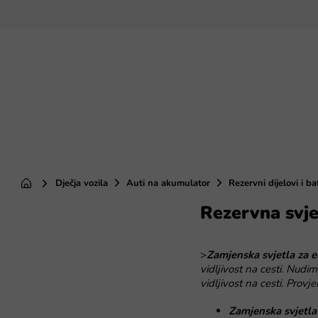
Preskoči
na
sadržaj
Dječja vozila
Auti na akumulator
Rezervni dijelovi i ba
Početna
Rezervna svje
B
o
č
>
Zamjenska svjetla za e
n
vidljivost na cesti. Nud
a
vidljivost na cesti. Prov
t
r
Zamjenska svjetla 