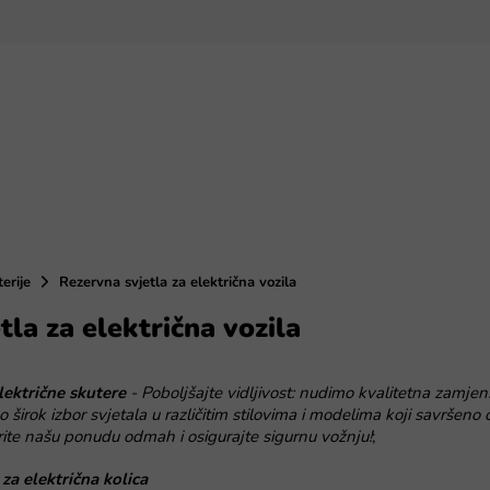
terije
Rezervna svjetla za električna vozila
tla za električna vozila
lektrične skutere
- Poboljšajte vidljivost: nudimo kvalitetna zamjen
imo širok izbor svjetala u različitim stilovima i modelima koji savr
jerite našu ponudu odmah i osigurajte sigurnu vožnju!
;
za električna kolica