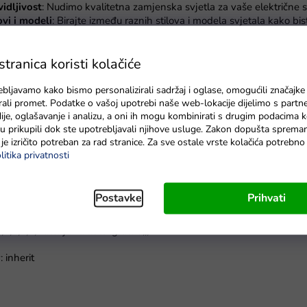
vidljivost
: Nudimo kvalitetna zamjenska svjetla za vaše električne s
lovi i modeli
: Birajte između raznih stilova i modela svjetala kako bis
instalacija
: Lako se sastavlja tako da možete brzo mijenjati svjetla.
;1;;1;Amortizeri;;;
ranica koristi kolačiće
e automobile
- Povećajte udobnost i sigurnost vožnje svoje djece s 
ebljavamo kako bismo personalizirali sadržaj i oglase, omogućili značajke
zera koji poboljšavaju udobnost i stabilnost autića. Provjerite našu
zirali promet. Podatke o vašoj upotrebi naše web-lokacije dijelimo s partn
je, oglašavanje i analizu, a oni ih mogu kombinirati s drugim podacima k
e su prikupili dok ste upotrebljavali njihove usluge. Zakon dopušta sprema
je izričito potreban za rad stranice. Za sve ostale vrste kolačića potrebn
ktrične automobile
| Mamido
litika privatnosti
udobnost vožnje
: Naši amortizeri povećavaju udobnost vašeg djetet
 ugradnja
: Jednostavna ugradnja prigušnica za brzu zamjenu.
Postavke
Prihvati
igurnost
: amortizeri osiguravaju sigurniju vožnju za vaše dijete.
;1;1;1;Baterija za auto igračku;;;
 inherit